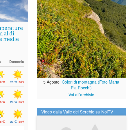
mperature
 al di
le medie
o
Domenica
5 Agosto:
Colori di montagna (Foto Maria
8°C
23°C
|
38°C
Pia Rocchi)
Vai all'archivio
5°C
23°C
|
35°C
Video dalla Valle del Serchio su NoiTV
5°C
23°C
|
35°C