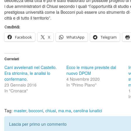
debolezza della città e poi è stato elaborato un possibile progetto di s
i due amministratori di Chiusi secondo i quali “l’opportunità di studio 
prestigiosa università come la Bocconi può essere uno strumento di 
città e di tutto il territorio”.
Condividi:
Facebook
X
WhatsApp
Telegram
Correlati
Cani avvelenati nel Castello.
Ecco le misure previste dal
I
Era stricnina, le analisi lo
nuovo DPCM
v
confermano.
4 Novembre 2020
s
23 Gennaio 2016
In "Primo Piano"
m
In "Cronaca"
1
I
Tag:
master
,
bocconi
,
chiusi
,
ma.ma
,
carolina lunatici
Lascia per primo un commento