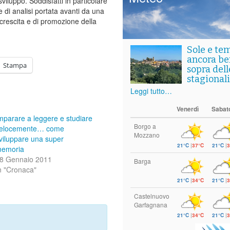
viluppo. Soddisfatti in particolare
e di analisi portata avanti da una
crescita e di promozione della
Sole e te
ancora ben
Stampa
sopra del
stagionali
Leggi tutto…
Venerdì
Sabat
mparare a leggere e studiare
Borgo a
elocemente… come
Mozzano
viluppare una super
21°C
|
37°C
21°C
|
3
emoria
8 Gennaio 2011
Barga
n "Cronaca"
21°C
|
34°C
21°C
|
3
Castelnuovo
Garfagnana
21°C
|
34°C
21°C
|
3