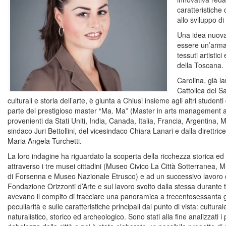
caratteristiche 
allo sviluppo d
Una idea nuova
essere un’arma 
tessuti artistici
della Toscana.
Carolina, già l
Cattolica del S
culturali e storia dell’arte, è giunta a Chiusi insieme agli altri student
parte del prestigioso master “Ma. Ma” (Master in arts management an
provenienti da Stati Uniti, India, Canada, Italia, Francia, Argentina, M
sindaco Juri Bettollini, del vicesindaco Chiara Lanari e dalla direttr
Maria Angela Turchetti.
La loro indagine ha riguardato la scoperta della ricchezza storica ed
attraverso i tre musei cittadini (Museo Civico La Città Sotterranea, 
di Forsenna e Museo Nazionale Etrusco) e ad un successivo lavoro 
Fondazione Orizzonti d’Arte e sul lavoro svolto dalla stessa durante tu
avevano il compito di tracciare una panoramica a trecentosessanta gra
peculiarità e sulle caratteristiche principali dal punto di vista: cultural
naturalistico, storico ed archeologico. Sono stati alla fine analizzati i p