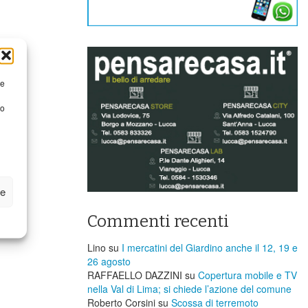
re
to
ze
Commenti recenti
Lino
su
I mercatini del Giardino anche il 12, 19 e
26 agosto
RAFFAELLO DAZZINI
su
​Copertura mobile e TV
nella Val di Lima; si chiede l’azione del comune
Roberto Corsini
su
Scossa di terremoto