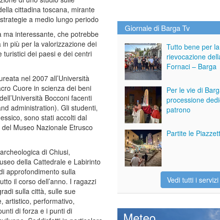
della cittadina toscana, mirante
i strategie a medio lungo periodo
Giornale di Barga Tv
 ma interessante, che potrebbe
in più per la valorizzazione dei
Tutto bene per la
 e turistici dei paesi e dei centri
rievocazione dell
Fornaci – Barga
aureata nel 2007 all’Università
acro Cuore in scienza dei beni
Per le vie di Bar
i dell’Università Bocconi facenti
processione dedi
d administration). Gli studenti,
patrono
essico, sono stati accolti dal
ice del Museo Nazionale Etrusco
Partite le Piazze
 archeologica di Chiusi,
Museo della Cattedrale e Labirinto
di approfondimento sulla
Vedi tutti i servizi
tto il corso dell’anno. I ragazzi
di sulla città, sulle sue
e, artistico, performativo,
unti di forza e i punti di
Meteo