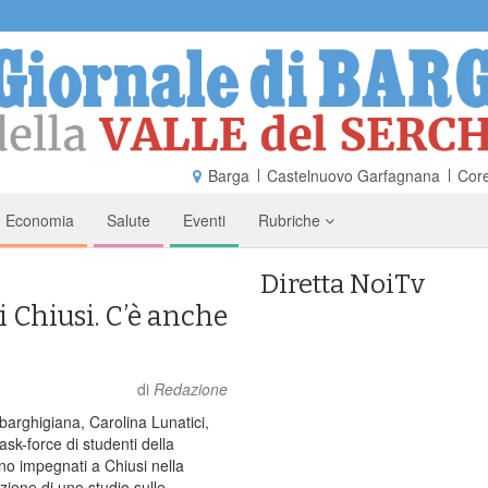
Barga
Castelnuovo Garfagnana
Core
Economia
Salute
Eventi
Rubriche
Diretta NoiTv
i Chiusi. C’è anche
di
Redazione
arghigiana, Carolina Lunatici,
task-force di studenti della
no impegnati a Chiusi nella
zione di uno studio sulle