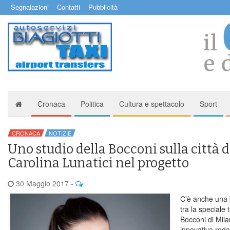
Segnalazioni
Contatti
Pubblicità
Cronaca
Politica
Cultura e spettacolo
Sport
CRONACA
NOTIZIE
Uno studio della Bocconi sulla città d
Carolina Lunatici nel progetto
30 Maggio 2017
-
C’è anche una b
tra la speciale 
Bocconi di Mila
innovativa reda