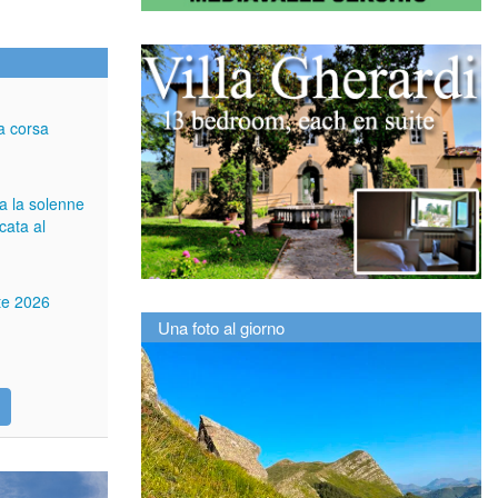
a corsa
ga la solenne
cata al
tte 2026
Una foto al giorno