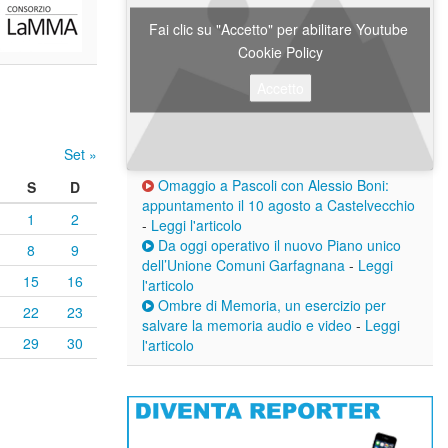
Fai clic su "Accetto" per abilitare Youtube
Cookie Policy
Accetto
Set »
Omaggio a Pascoli con Alessio Boni:
S
D
appuntamento il 10 agosto a Castelvecchio
1
2
-
Leggi l'articolo
Da oggi operativo il nuovo Piano unico
8
9
dell’Unione Comuni Garfagnana
-
Leggi
15
16
l'articolo
Ombre di Memoria, un esercizio per
22
23
salvare la memoria audio e video
-
Leggi
29
30
l'articolo