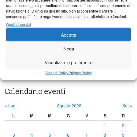
24°C
|
37°C
21°C
|
36°C
22°C
|
36°C
queste tecnologie ci permetterà di elaborare dati come il comportamento di
navigazione o ID unici su questo sito. Non acconsentire o ritirare il
Barga
consenso può influire negativamente su alcune caratteristiche e funzioni.
Gestisci servizi
24°C
|
34°C
21°C
|
34°C
22°C
|
34°C
Castelnuovo Garfagnana
Accetta
24°C
|
34°C
22°C
|
35°C
22°C
|
34°C
Nega
Visualizza le preferenze
Previsioni a cura di:
Cookie Policy
Privacy Policy
Calendario eventi
« Lug
Agosto 2026
Set »
L
M
M
G
V
S
D
1
2
3
4
5
6
7
8
9