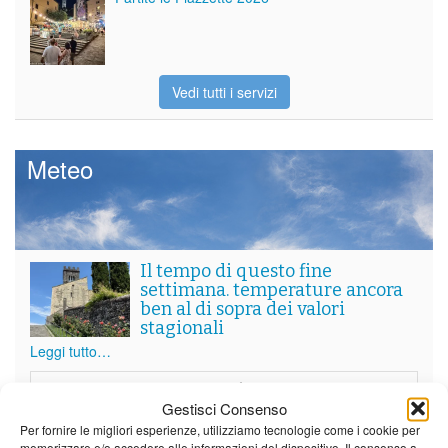
Vedi tutti i servizi
Meteo
Il tempo di questo fine
settimana. temperature ancora
ben al di sopra dei valori
stagionali
Leggi tutto…
Venerdì
Sabato
Domenica
Gestisci Consenso
Borgo a Mozzano
Per fornire le migliori esperienze, utilizziamo tecnologie come i cookie per
memorizzare e/o accedere alle informazioni del dispositivo. Il consenso a