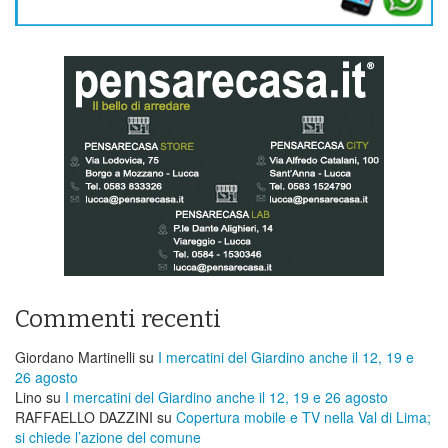
Commenti recenti
Giordano Martinelli
su
I mercatini del Giardino anche il 12, 19 e
26 agosto
Lino
su
I mercatini del Giardino anche il 12, 19 e 26 agosto
RAFFAELLO DAZZINI
su
​Copertura mobile e TV nella Val di Lima;
si chiede l’azione del comune