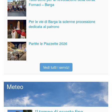
Fornaci – Barga
Per le vie di Barga la solenne processione
dedicata al patrono
Partite le Piazzette 2026
Vedi tutti i servizi
Meteo
Il tempo di questo fine