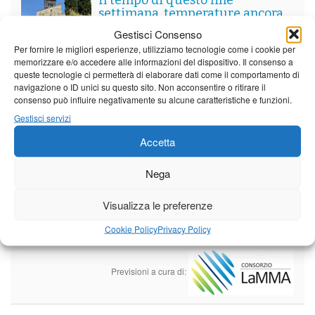
settimana. temperature ancora
ben al di sopra dei valori
Gestisci Consenso
stagionali
Per fornire le migliori esperienze, utilizziamo tecnologie come i cookie per
Leggi tutto…
memorizzare e/o accedere alle informazioni del dispositivo. Il consenso a
queste tecnologie ci permetterà di elaborare dati come il comportamento di
Venerdì
Sabato
Domenica
navigazione o ID unici su questo sito. Non acconsentire o ritirare il
consenso può influire negativamente su alcune caratteristiche e funzioni.
Borgo a Mozzano
Gestisci servizi
24°C
|
37°C
21°C
|
36°C
22°C
|
36°C
Accetta
Barga
Nega
24°C
|
34°C
21°C
|
34°C
22°C
|
34°C
Castelnuovo Garfagnana
Visualizza le preferenze
24°C
|
34°C
22°C
|
35°C
22°C
|
34°C
Cookie Policy
Privacy Policy
Previsioni a cura di: