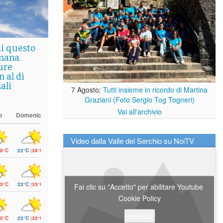
di questo
mana.
ure
 al di
ali
7 Agosto:
Tutti insieme in ricordo di Martina
Graziani (Foto Sergio Tog Togneri)
Vai all'archivio
o
Domenica
Video dalla Valle del Serchio su NoiTV
8°C
22°C
|
38°C
5°C
22°C
|
35°C
Fai clic su "Accetto" per abilitare Youtube
Cookie Policy
Accetto
5°C
22°C
|
35°C