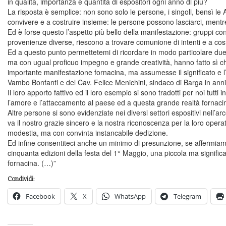
in qualità, importanza e quantità di espositori ogni anno di più?
La risposta è semplice: non sono solo le persone, i singoli, bensì le
convivere e a costruire insieme: le persone possono lasciarci, mentr
Ed è forse questo l’aspetto più bello della manifestazione: gruppi con 
provenienze diverse, riescono a trovare comunione di intenti e a cos
Ed a questo punto permettetemi di ricordare in modo particolare due
ma con ugual proficuo impegno e grande creatività, hanno fatto sì 
importante manifestazione fornacina, ma assumesse il significato e l’
Vambo Bonfanti e del Cav. Felice Menichini, sindaco di Barga in anni
Il loro apporto fattivo ed il loro esempio si sono tradotti per noi tutt
l’amore e l’attaccamento al paese ed a questa grande realtà fornaci
Altre persone si sono evidenziate nei diversi settori espositivi nell’a
va il nostro grazie sincero e la nostra riconoscenza per la loro opera
modestia, ma con convinta instancabile dedizione.
Ed infine consentiteci anche un minimo di presunzione, se affermiamo
cinquanta edizioni della festa del 1° Maggio, una piccola ma significa
fornacina. (…)”
Condividi:
Facebook
X
WhatsApp
Telegram