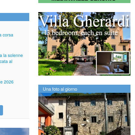
a corsa
ga la solenne
cata al
tte 2026
Una foto al giorno