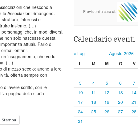
 Associazioni che riescono a
Previsioni a cura di:
e le Associazioni rimangono.
strutture, interessi e
truire insieme. (…)
 personaggi che, in modi diversi,
che non solo nascesse questa
Calendario eventi
importanza attuali. Parlo di
 ormai lontani.
« Lug
Agosto 2026
i in un insegnamento, che vede
na. (…)
L
M
M
G
V
rco di mezzo secolo: anche a loro
tività, offerta sempre con
3
4
5
6
7
 di avere scritto, con le
10
11
12
13
14
tiva pagina della storia
17
18
19
20
21
24
25
26
27
28
Stampa
31