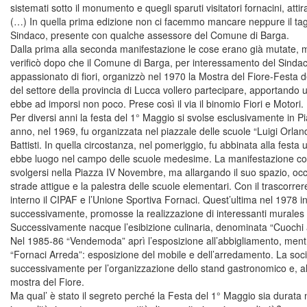
sistemati sotto il monumento e quegli sparuti visitatori fornacini, attir
(…) In quella prima edizione non ci facemmo mancare neppure il tagl
Sindaco, presente con qualche assessore del Comune di Barga.
Dalla prima alla seconda manifestazione le cose erano già mutate, 
verificò dopo che il Comune di Barga, per interessamento del Sindac
appassionato di fiori, organizzò nel 1970 la Mostra del Fiore-Festa de
del settore della provincia di Lucca vollero partecipare, apportando 
ebbe ad imporsi non poco. Prese così il via il binomio Fiori e Motori.
Per diversi anni la festa del 1° Maggio si svolse esclusivamente in 
anno, nel 1969, fu organizzata nel piazzale delle scuole “Luigi Orlan
Battisti. In quella circostanza, nel pomeriggio, fu abbinata alla festa
ebbe luogo nel campo delle scuole medesime. La manifestazione cont
svolgersi nella Piazza IV Novembre, ma allargando il suo spazio, occ
strade attigue e la palestra delle scuole elementari. Con il trascorrer
interno il CIPAF e l’Unione Sportiva Fornaci. Quest’ultima nel 1978 in
successivamente, promosse la realizzazione di interessanti murales ad
Successivamente nacque l’esibizione culinaria, denominata “Cuochi a
Nel 1985-86 “Vendemoda” aprì l’esposizione all’abbigliamento, mentre
“Fornaci Arreda”: esposizione del mobile e dell’arredamento. La soc
successivamente per l’organizzazione dello stand gastronomico e, all
mostra del Fiore.
Ma qual’ è stato il segreto perché la Festa del 1° Maggio sia durata 