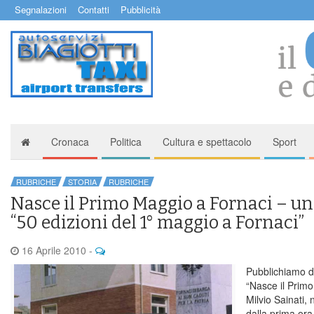
Segnalazioni
Contatti
Pubblicità
Cronaca
Politica
Cultura e spettacolo
Sport
RUBRICHE
STORIA
RUBRICHE
Nasce il Primo Maggio a Fornaci – un 
“50 edizioni del 1° maggio a Fornaci”
16 Aprile 2010
-
Pubblichiamo di
“Nasce il Primo
Milvio Sainati, 
dalla prima ora.