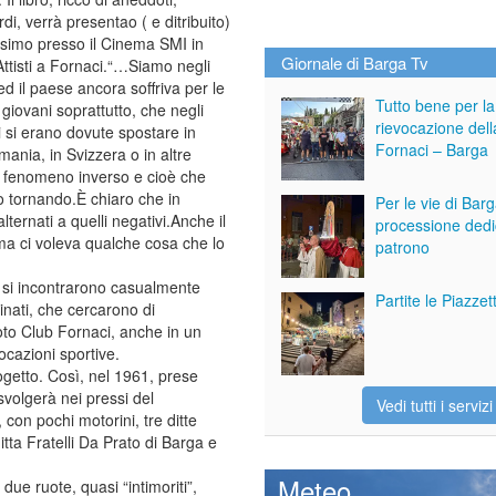
di, verrà presentao ( e ditribuito)
ossimo presso il Cinema SMI in
Giornale di Barga Tv
ttisti a Fornaci.“…Siamo negli
d il paese ancora soffriva per le
Tutto bene per la
giovani soprattutto, che negli
rievocazione dell
 si erano dovute spostare in
Fornaci – Barga
mania, in Svizzera o in altre
 il fenomeno inverso e cioè che
o tornando.È chiaro che in
Per le vie di Bar
ernati a quelli negativi.Anche il
processione dedi
ma ci voleva qualche cosa che lo
patrono
, si incontrarono casualmente
Partite le Piazze
inati, che cercarono di
Moto Club Fornaci, anche in un
cazioni sportive.
ogetto. Così, nel 1961, prese
volgerà nei pressi del
Vedi tutti i servizi
on pochi motorini, tre ditte
itta Fratelli Da Prato di Barga e
Meteo
ue ruote, quasi “intimoriti”,