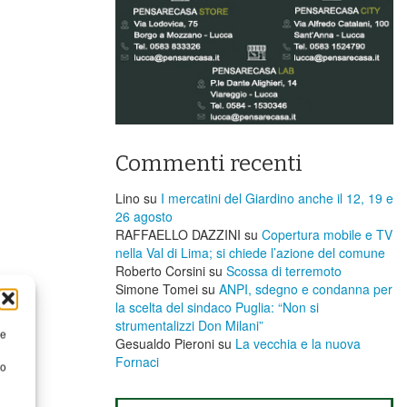
Commenti recenti
Lino
su
I mercatini del Giardino anche il 12, 19 e
26 agosto
RAFFAELLO DAZZINI
su
​Copertura mobile e TV
nella Val di Lima; si chiede l’azione del comune
Roberto Corsini
su
Scossa di terremoto
Simone Tomei
su
ANPI, sdegno e condanna per
la scelta del sindaco Puglia: “Non si
strumentalizzi Don Milani”
re
Gesualdo Pieroni
su
La vecchia e la nuova
Fornaci
to