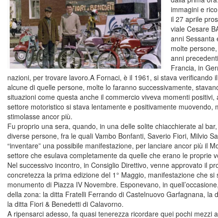
immagini e ricor
il 27 aprile pr
viale Cesare BA
anni Sessanta e
molte persone, 
anni precedenti
Francia, in Ger
nazioni, per trovare lavoro.A Fornaci, è il 1961, si stava verificando
alcune di quelle persone, molte lo faranno successivamente, stavan
situazioni come questa anche il commercio viveva momenti positivi, alt
settore motoristico si stava lentamente e positivamente muovendo, 
stimolasse ancor più.
Fu proprio una sera, quando, in una delle solite chiacchierate al bar
diverse persone, fra le quali Vambo Bonfanti, Saverio Fiori, Milvio Sa
“inventare” una possibile manifestazione, per lanciare ancor più il 
settore che esulava completamente da quelle che erano le proprie vo
Nel successivo incontro, in Consiglio Direttivo, venne approvato il pr
concretezza la prima edizione del 1° Maggio, manifestazione che si s
monumento di Piazza IV Novembre. Esponevano, in quell’occasione, c
della zona: la ditta Fratelli Ferrando di Castelnuovo Garfagnana, la d
la ditta Fiori & Benedetti di Calavorno.
A ripensarci adesso, fa quasi tenerezza ricordare quei pochi mezzi a d