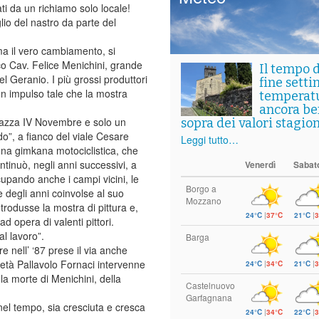
ati da un richiamo solo locale!
io del nastro da parte del
ma il vero cambiamento, si
o Cav. Felice Menichini, grande
Il tempo 
l Geranio. I più grossi produttori
fine setti
un impulso tale che la mostra
temperat
ancora ben
Piazza IV Novembre e solo un
sopra dei valori stagion
do”, a fianco del viale Cesare
Leggi tutto…
 una gimkana motociclistica, che
inuò, negli anni successivi, a
Venerdì
Sabat
upando anche i campi vicini, le
Borgo a
e degli anni coinvolse al suo
Mozzano
trodusse la mostra di pittura e,
24°C
|
37°C
21°C
|
3
 opera di valenti pittori.
l lavoro”.
Barga
 nell’ ‘87 prese il via anche
ietà Pallavolo Fornaci intervenne
24°C
|
34°C
21°C
|
3
a morte di Menichini, della
Castelnuovo
Garfagnana
nel tempo, sia cresciuta e cresca
24°C
|
34°C
22°C
|
3