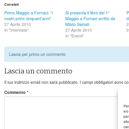
Correlati
Primo Maggio a Fornaci: “i
Si presenta il libro del 1°
P
nostri primi cinquant’anni”
Maggio a Fornaci scritto da
d
27 Aprile 2010
Milvio Sainati
2
In "Interviste"
27 Aprile 2010
I
In "Eventi"
Lascia per primo un commento
Lascia un commento
Il tuo indirizzo email non sarà pubblicato.
I campi obbligatori sono c
Commento
*
Per
e/o
per
sit
car