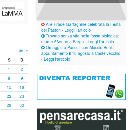
Alle Prade Garfagnine celebrata la Festa
dei Pastori
-
Leggi l'articolo
Trovato senza vita nella fossa biologica:
muore 66enne a Barga
-
Leggi l'articolo
Omaggio a Pascoli con Alessio Boni:
Set »
appuntamento il 10 agosto a Castelvecchio
-
Leggi l'articolo
S
D
1
2
8
9
15
16
22
23
29
30