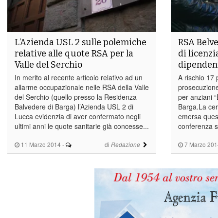
L’Azienda USL 2 sulle polemiche
RSA Belved
relative alle quote RSA per la
di licenzi
Valle del Serchio
dipenden
In merito al recente articolo relativo ad un
A rischio 17 p
allarme occupazionale nelle RSA della Valle
prosecuzione 
del Serchio (quello presso la Residenza
per anziani “
Balvedere di Barga) l’Azienda USL 2 di
Barga.La cer
Lucca evidenzia di aver confermato negli
emersa quest
ultimi anni le quote sanitarie già concesse...
conferenza s
11 Marzo 2014
-
di
7 Marzo 201
Redazione