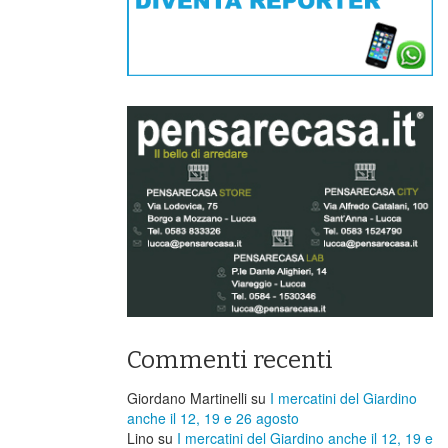
Commenti recenti
Giordano Martinelli
su
I mercatini del Giardino
anche il 12, 19 e 26 agosto
Lino
su
I mercatini del Giardino anche il 12, 19 e