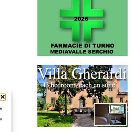
re
to