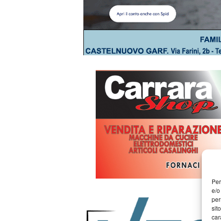
Per
e/o
per
sit
car