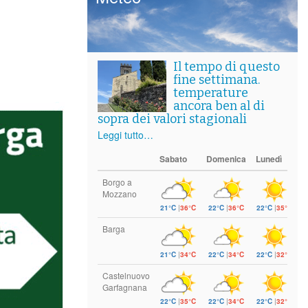
Il tempo di questo
fine settimana.
temperature
ancora ben al di
sopra dei valori stagionali
Leggi tutto…
Sabato
Domenica
Lunedì
Borgo a
Mozzano
21°C
|
36°C
22°C
|
36°C
22°C
|
35°C
Barga
21°C
|
34°C
22°C
|
34°C
22°C
|
32°C
Castelnuovo
Garfagnana
22°C
|
35°C
22°C
|
34°C
22°C
|
32°C