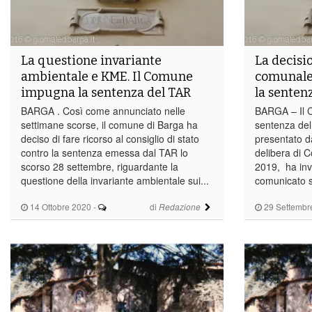
La questione invariante
La decisi
ambientale e KME. Il Comune
comunale
impugna la sentenza del TAR
la senten
BARGA . Così come annunciato nelle
BARGA – Il C
settimane scorse, il comune di Barga ha
sentenza del
deciso di fare ricorso al consiglio di stato
presentato d
contro la sentenza emessa dal TAR lo
delibera di C
scorso 28 settembre, riguardante la
2019, ha inv
questione della invariante ambientale sui...
comunicato s
14 Ottobre 2020
-
di
29 Settembr
Redazione