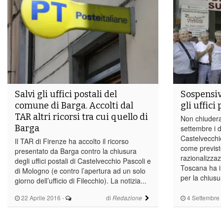
Salvi gli uffici postali del
Sospensiv
comune di Barga. Accolti dal
gli uffici 
TAR altri ricorsi tra cui quello di
Non chiudera
Barga
settembre i du
Castelvecchi
Il TAR di Firenze ha accolto il ricorso
come previst
presentato da Barga contro la chiusura
razionalizzaz
degli uffici postali di Castelvecchio Pascoli e
Toscana ha i
di Mologno (e contro l’apertura ad un solo
per la chiusur
giorno dell’ufficio di Filecchio). La notizia...
22 Aprile 2016
-
di
4 Settembre
Redazione