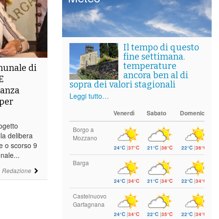
Il tempo di questo
fine settimana.
temperature
munale di
ancora ben al di
E
sopra dei valori stagionali
tanza
Leggi tutto…
 per
Venerdì
Sabato
Domenica
ogetto
Borgo a
la delibera
Mozzano
e o scorso 9
24°C
|
37°C
21°C
|
36°C
22°C
|
36°C
nale...
Barga
i
Redazione
24°C
|
34°C
21°C
|
34°C
22°C
|
34°C
Castelnuovo
Garfagnana
24°C
|
34°C
22°C
|
35°C
22°C
|
34°C