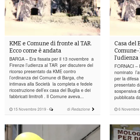
KME e Comune di fronte al TAR.
Casa del B
Ecco come è andata
Comune-KM
l’udienza
BARGA – Era fissata per il 13 novembre a
Firenze l’udienza al TAR per discutere del
FORNACI – I
ricorso presentato da KME contro
nominato l’
l’ordinanza del Comune di Barga, che
per la difesa
intimava alla Società la completa e fedele
presentato d
ricostruzione dell’ex casa del Buglia e dei
sospensiva d
fabbricati limitrofi . Il Comune aveva...
pubblicata da
15 Novembre 2019
-
di
6 Novembre
Redazione