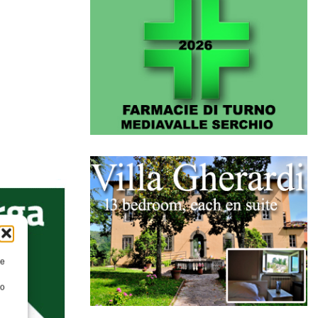
re
to