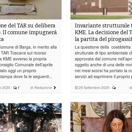
one del TAR su delibera
Invariante strutturale 
. Il comune impugnerà
KME. La decisione del 
za
la partita del pirogassi
omune di Barga, in merito alla
La questione della cosiddetta 
 TAR Toscana sul ricorso
strutturale di tipo ambientale c
a KME avverso la propria
approvata dal comune nell’apr
onsiglio Comunale dell’aprile
oggetto anche di una delle mot
iato oggi un proprio
nei mesi scorsi ha portato la 
tampa dove fa le seguenti...
servizi ad esprimere il proprio 
e 2020
-
1
di
29 Settembre 2020
-
d
Redazione