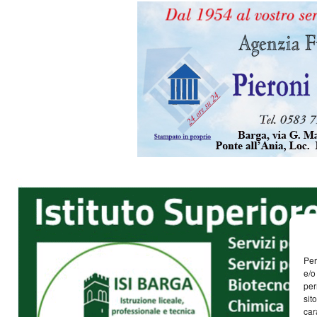
Per
e/o
per
sit
car