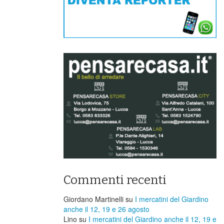
Commenti recenti
Giordano Martinelli
su
I mercatini del Giardino
anche il 12, 19 e 26 agosto
Lino
su
I mercatini del Giardino anche il 12, 19 e