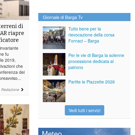
Giornale di Barga Tv
terreni di
Tutto bene per la
TAR riapre
rievocazione della corsa
ficatore
Fornaci – Barga
invariante
he fu
Per le vie di Barga la solenne
ile 2019,
processione dedicata al
ivazioni che
patrono
conferenza dei
preavviso...
Partite le Piazzette 2026
i
Redazione
Vedi tutti i servizi
Meteo