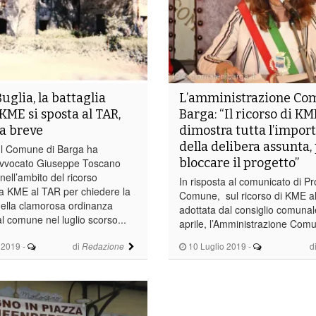
uglia, la battaglia
L’amministrazione Co
E si sposta al TAR,
Barga: “Il ricorso di KM
 a breve
dimostra tutta l’impor
della delibera assunta,
l Comune di Barga ha
bloccare il progetto”
avvocato Giuseppe Toscano
 nell’ambito del ricorso
In risposta al comunicato di Pr
a KME al TAR per chiedere la
Comune, sul ricorso di KME al
ella clamorosa ordinanza
adottata dal consiglio comunal
l comune nel luglio scorso...
aprile, l’Amministrazione Comu
 2019
-
di
10 Luglio 2019
-
d
Redazione