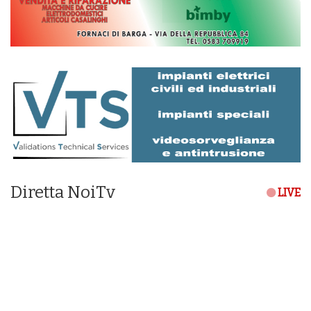
Diretta NoiTv
LIVE