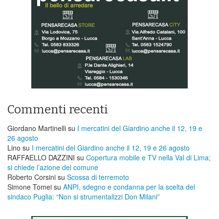
Commenti recenti
Giordano Martinelli
su
I mercatini del Giardino anche il 12, 19 e
26 agosto
Lino
su
I mercatini del Giardino anche il 12, 19 e 26 agosto
RAFFAELLO DAZZINI
su
​Copertura mobile e TV nella Val di Lima;
si chiede l’azione del comune
Roberto Corsini
su
Scossa di terremoto
Simone Tomei
su
ANPI, sdegno e condanna per la scelta del
sindaco Puglia: “Non si strumentalizzi Don Milani”