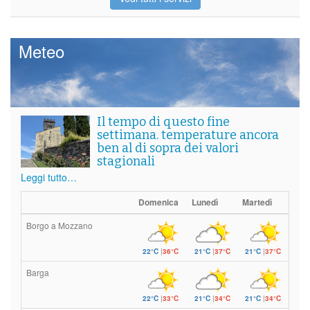
Meteo
Il tempo di questo fine
settimana. temperature ancora
ben al di sopra dei valori
stagionali
Leggi tutto…
Domenica
Lunedì
Martedì
Borgo a Mozzano
22°C
|
36°C
21°C
|
37°C
21°C
|
37°C
Barga
22°C
|
33°C
21°C
|
34°C
21°C
|
34°C