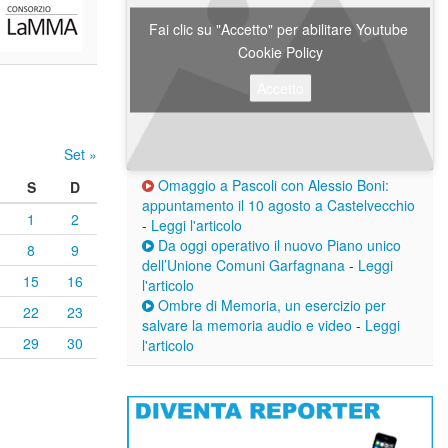
Fai clic su "Accetto" per abilitare Youtube
Cookie Policy
Accetto
Set »
Omaggio a Pascoli con Alessio Boni:
S
D
appuntamento il 10 agosto a Castelvecchio
1
2
-
Leggi l'articolo
Da oggi operativo il nuovo Piano unico
8
9
dell’Unione Comuni Garfagnana
-
Leggi
15
16
l'articolo
Ombre di Memoria, un esercizio per
22
23
salvare la memoria audio e video
-
Leggi
29
30
l'articolo