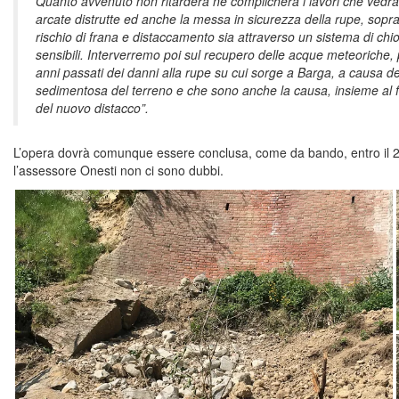
Quanto avvenuto non ritarderà né complicherà i lavori che vedra
arcate distrutte ed anche la messa in sicurezza della rupe, sopr
rischio di frana e distaccamento sia attraverso un sistema di chi
sensibili. Interverremo poi sul recupero delle acque meteoriche, p
anni passati dei danni alla rupe su cui sorge a Barga, a causa d
sedimentosa del terreno e che sono anche la causa, insieme al fo
del nuovo distacco”.
L’opera dovrà comunque essere conclusa, come da bando, entro il 
l’assessore Onesti non ci sono dubbi.