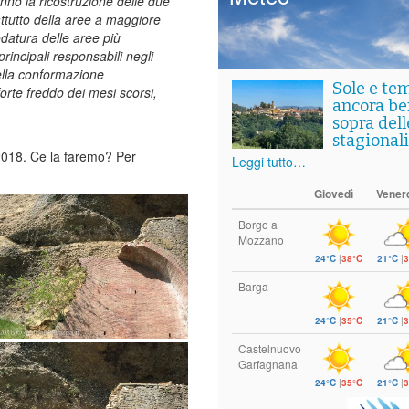
nno la ricostruzione delle due
attutto della aree a maggiore
odatura delle aree più
rincipali responsabili negli
ella conformazione
Sole e te
rte freddo dei mesi scorsi,
ancora ben
sopra del
stagionali
2018. Ce la faremo? Per
Leggi tutto…
Giovedì
Vener
Borgo a
Mozzano
24°C
|
38°C
21°C
|
3
Barga
24°C
|
35°C
21°C
|
3
Castelnuovo
Garfagnana
24°C
|
35°C
21°C
|
3