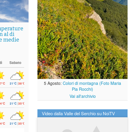
mperature
 al di
le medie
dì
Sabato
5 Agosto:
Colori di montagna (Foto Maria
7°C
21°C
|
38°C
Pia Rocchi)
Vai all'archivio
4°C
21°C
|
35°C
Video dalla Valle del Serchio su NoiTV
4°C
21°C
|
35°C