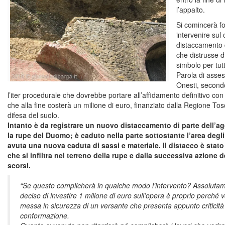
l’appalto.
Si comincerà f
intervenire sul 
distaccamento d
che distrusse 
simbolo per tut
Parola di assess
Onesti, secondo
l’iter procedurale che dovrebbe portare all’affidamento definitivo con
che alla fine costerà un milione di euro, finanziato dalla Regione Tos
difesa del suolo.
Intanto è da registrare un nuovo distaccamento di parte dell’a
la rupe del Duomo; è caduto nella parte sottostante l’area degli
avuta una nuova caduta di sassi e materiale. Il distacco è stat
che si infiltra nel terreno della rupe e dalla successiva azione d
scorsi.
“Se questo complicherà in qualche modo l’intervento? Assoluta
deciso di investire 1 milione di euro sull’opera è proprio perché 
messa in sicurezza di un versante che presenta appunto criticità 
conformazione.