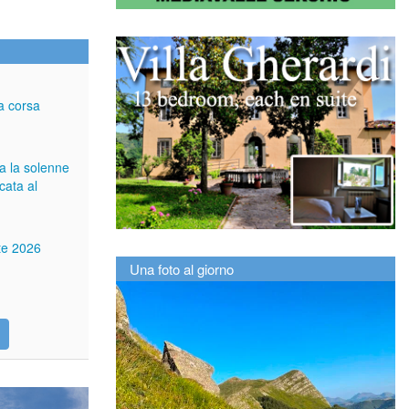
a corsa
ga la solenne
cata al
tte 2026
Una foto al giorno