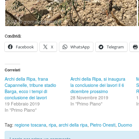
Condividi:
Facebook
X
WhatsApp
Telegram
Correlati
Archi della Ripa, frana
Archi della Ripa, si inaugura
M
Capannelle, tribune stadio
la conclusione dei lavori il 6
S
Barga, ecco i tempi di
dicembre prossimo
R
conclusione dei lavori
28 Novembre 2019
1
19 Febbraio 2019
In "Primo Piano"
I
In "Primo Piano"
Tag:
regione toscana
,
ripa
,
archi della ripa
,
Pietro Onesti
,
Duomo
Lascia per primo un commento