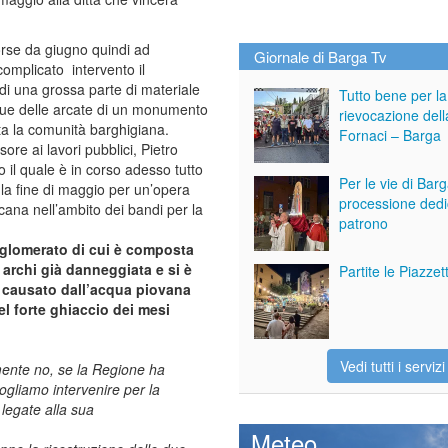
orse da giugno quindi ad
Giornale di Barga Tv
complicato intervento il
i una grossa parte di materiale
Tutto bene per la
due delle arcate di un monumento
rievocazione dell
ta la comunità barghigiana.
Fornaci – Barga
ore ai lavori pubblici, Pietro
 il quale è in corso adesso tutto
Per le vie di Bar
 la fine di maggio per un’opera
processione dedi
cana nell’ambito dei bandi per la
patrono
gglomerato di cui è composta
 archi già danneggiata e si è
Partite le Piazze
o causato dall’acqua piovana
el forte ghiaccio dei mesi
Vedi tutti i servizi
mente no, se la Regione ha
vogliamo intervenire per la
legate alla sua
Meteo