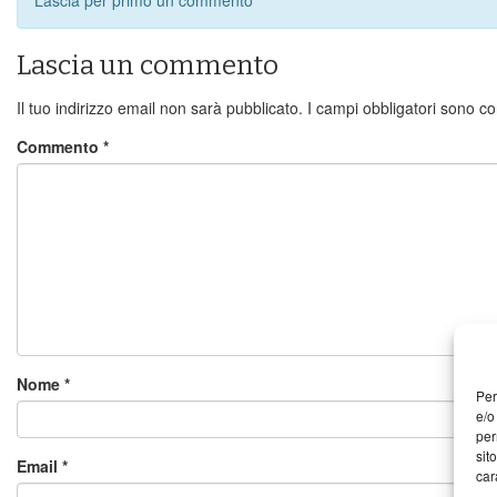
Lascia un commento
Il tuo indirizzo email non sarà pubblicato.
I campi obbligatori sono c
Commento
*
Nome
*
Per
e/o
per
sit
Email
*
car