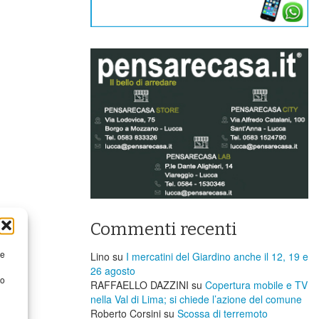
Commenti recenti
re
Lino
su
I mercatini del Giardino anche il 12, 19 e
26 agosto
to
RAFFAELLO DAZZINI
su
​Copertura mobile e TV
nella Val di Lima; si chiede l’azione del comune
Roberto Corsini
su
Scossa di terremoto