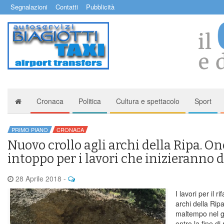
Segnalazioni
Contatti
Pubblicità
Cronaca
Politica
Cultura e spettacolo
Sport
PRIMO PIANO
CRONACA
Nuovo crollo agli archi della Ripa. On
intoppo per i lavori che inizieranno
28 Aprile 2018
-
I lavori per il 
archi della Rip
maltempo nel g
entro la fine di