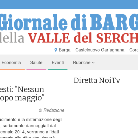
Barga
Castelnuovo Garfagnana
Core
Economia
Salute
Eventi
Rubriche
Diretta NoiTv
esti: “Nessun
 dopo maggio”
di
Redazione
rifacimento e la sistemazione degli
a, seriamente danneggiati dal
ennaio 2014, verranno affidati
 maggio alla ditta che vincerà