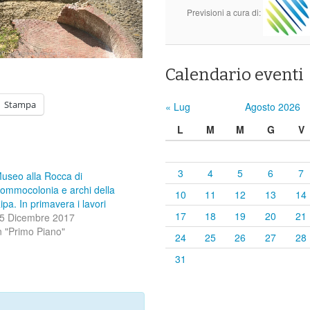
Previsioni a cura di:
Calendario eventi
Stampa
« Lug
Agosto 2026
L
M
M
G
V
3
4
5
6
7
useo alla Rocca di
ommocolonia e archi della
10
11
12
13
14
ipa. In primavera i lavori
17
18
19
20
21
5 Dicembre 2017
n "Primo Piano"
24
25
26
27
28
31