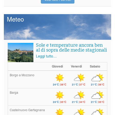
Meteo
Sole e temperature ancora ben
al di sopra delle medie stagionali
Leggi tutto…
Giovedì
Venerdì
Sabato
Borgo a Mozzano
24°C
|
38°C
21°C
|
37°C
21°C
|
38°C
Barga
24°C
|
35°C
21°C
|
34°C
21°C
|
35°C
Castelnuovo Garfagnana