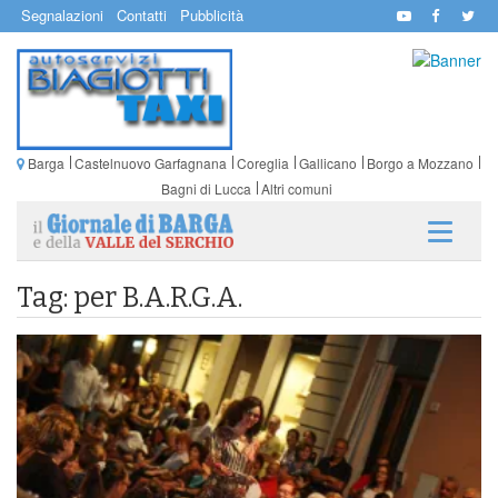
Segnalazioni
Contatti
Pubblicità
Barga
Castelnuovo Garfagnana
Coreglia
Gallicano
Borgo a Mozzano
Bagni di Lucca
Altri comuni
Tag: per B.A.R.G.A.