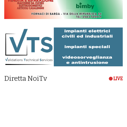
Diretta NoiTv
LIVE