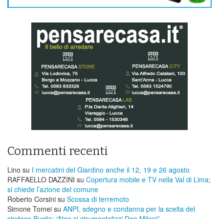
Commenti recenti
Lino
su
I mercatini del Giardino anche il 12, 19 e 26 agosto
RAFFAELLO DAZZINI
su
​Copertura mobile e TV nella Val di Lima;
si chiede l’azione del comune
Roberto Corsini
su
Scossa di terremoto
Simone Tomei
su
ANPI, sdegno e condanna per la scelta del
sindaco Puglia: “Non si strumentalizzi Don Milani”