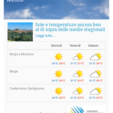
Sole e temperature ancora ben
al di sopra delle medie stagionali
Leggi tutto…
Giovedì
Venerdì
Sabato
Borgo a Mozzano
24°C
|
38°C
21°C
|
37°C
21°C
|
38°C
Barga
24°C
|
35°C
21°C
|
34°C
21°C
|
35°C
Castelnuovo Garfagnana
24°C
|
35°C
21°C
|
34°C
21°C
|
35°C