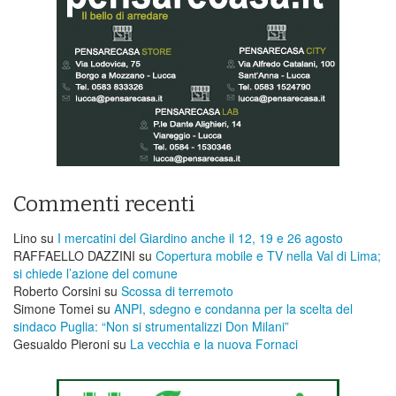
Commenti recenti
Lino
su
I mercatini del Giardino anche il 12, 19 e 26 agosto
RAFFAELLO DAZZINI
su
​Copertura mobile e TV nella Val di Lima;
si chiede l’azione del comune
Roberto Corsini
su
Scossa di terremoto
Simone Tomei
su
ANPI, sdegno e condanna per la scelta del
sindaco Puglia: “Non si strumentalizzi Don Milani”
Gesualdo Pieroni
su
La vecchia e la nuova Fornaci