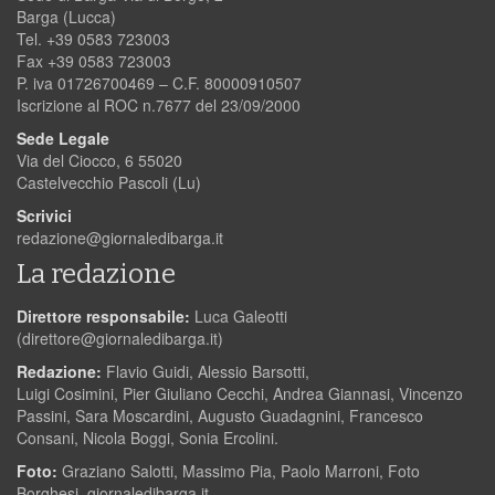
Barga (Lucca)
Tel. +39 0583 723003
Fax +39 0583 723003
P. iva 01726700469 – C.F. 80000910507
Iscrizione al ROC n.7677 del 23/09/2000
Sede Legale
Via del Ciocco, 6 55020
Castelvecchio Pascoli (Lu)
Scrivici
redazione@giornaledibarga.it
La redazione
Direttore responsabile:
Luca Galeotti
(
direttore@giornaledibarga.it
)
Redazione:
Flavio Guidi, Alessio Barsotti,
Luigi Cosimini, Pier Giuliano Cecchi, Andrea Giannasi, Vincenzo
Passini, Sara Moscardini, Augusto Guadagnini, Francesco
Consani, Nicola Boggi, Sonia Ercolini.
Foto:
Graziano Salotti, Massimo Pia, Paolo Marroni, Foto
Borghesi, giornaledibarga.it