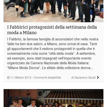
I Fabbirici protagonisti della settimana della
moda a Milano
I Fabbrici, la famosa famiglia di acconciatori che nella nostra
Valle ha ben due saloni, a Milano, sono ormai di casa. Tanti
gli appuntamenti che li vedono protagonisti in quella che è
universalmente nota come “città della moda”. A settembre,
ad esempio, sono stati impegnati nell’importante evento
organizzato da Camera Nazionale della Moda Italiana:
“Milano Moda Donna”. Le sfilate della collezione donna...
su
11 Ottobre 2013
-
Commenti disabilitati
di
Nazareno Giusti
I
Fabbirici
protagonisti
della
settimana
della
moda