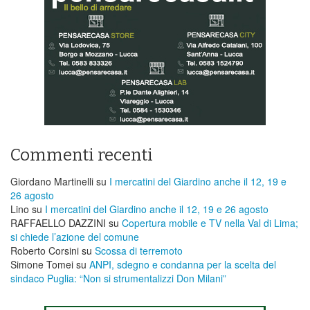
Commenti recenti
Giordano Martinelli
su
I mercatini del Giardino anche il 12, 19 e
26 agosto
Lino
su
I mercatini del Giardino anche il 12, 19 e 26 agosto
RAFFAELLO DAZZINI
su
​Copertura mobile e TV nella Val di Lima;
si chiede l’azione del comune
Roberto Corsini
su
Scossa di terremoto
Simone Tomei
su
ANPI, sdegno e condanna per la scelta del
sindaco Puglia: “Non si strumentalizzi Don Milani”