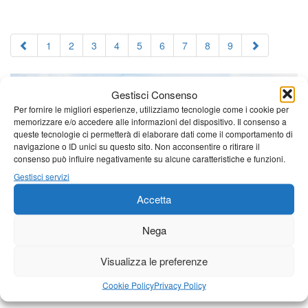
1
2
3
4
5
6
7
8
9
Gestisci Consenso
Per fornire le migliori esperienze, utilizziamo tecnologie come i cookie per
memorizzare e/o accedere alle informazioni del dispositivo. Il consenso a
queste tecnologie ci permetterà di elaborare dati come il comportamento di
navigazione o ID unici su questo sito. Non acconsentire o ritirare il
consenso può influire negativamente su alcune caratteristiche e funzioni.
Gestisci servizi
Accetta
Nega
Visualizza le preferenze
Cookie Policy
Privacy Policy