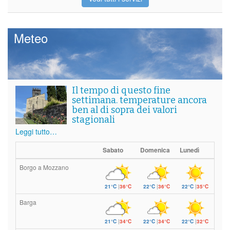
Meteo
Il tempo di questo fine
settimana. temperature ancora
ben al di sopra dei valori
stagionali
Leggi tutto…
Sabato
Domenica
Lunedì
Borgo a Mozzano
21°C
|
36°C
22°C
|
36°C
22°C
|
35°C
Barga
21°C
|
34°C
22°C
|
34°C
22°C
|
32°C