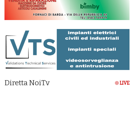
Diretta NoiTv
LIVE