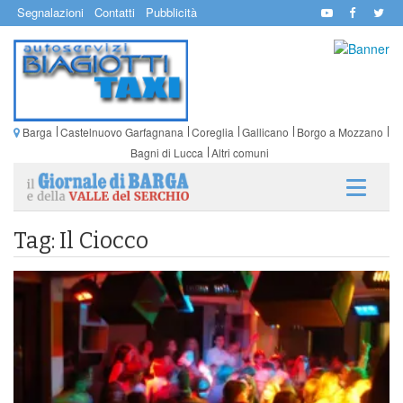
Segnalazioni
Contatti
Pubblicità
Barga
Castelnuovo Garfagnana
Coreglia
Gallicano
Borgo a Mozzano
Bagni di Lucca
Altri comuni
Tag: Il Ciocco