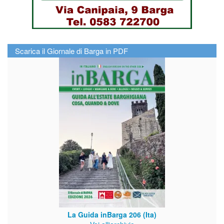
Scarica il Giornale di Barga in PDF
La Guida inBarga 206 (Ita)