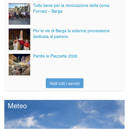
Tutto bene per la rievocazione della corsa
Fornaci – Barga
Per le vie di Barga la solenne processione
dedicata al patrono
Partite le Piazzette 2026
Vedi tutti i servizi
Meteo