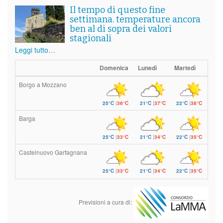
Il tempo di questo fine
settimana. temperature ancora
ben al di sopra dei valori
stagionali
Leggi tutto…
Domenica
Lunedì
Martedì
Borgo a Mozzano
25°C
|
36°C
21°C
|
37°C
22°C
|
38°C
Barga
25°C
|
33°C
21°C
|
34°C
22°C
|
35°C
Castelnuovo Garfagnana
25°C
|
33°C
21°C
|
34°C
22°C
|
35°C
Previsioni a cura di: