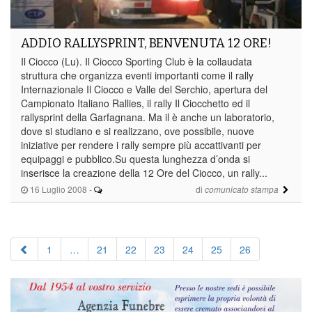
ADDIO RALLYSPRINT, BENVENUTA 12 ORE!
Il Ciocco (Lu). Il Ciocco Sporting Club è la collaudata
struttura che organizza eventi importanti come il rally
Internazionale Il Ciocco e Valle del Serchio, apertura del
Campionato Italiano Rallies, il rally Il Ciocchetto ed il
rallysprint della Garfagnana. Ma il è anche un laboratorio,
dove si studiano e si realizzano, ove possibile, nuove
iniziative per rendere i rally sempre più accattivanti per
equipaggi e pubblico.Su questa lunghezza d’onda si
inserisce la creazione della 12 Ore del Ciocco, un rally...
16 Luglio 2008
-
di
comunicato stampa
1
…
21
22
23
24
25
26