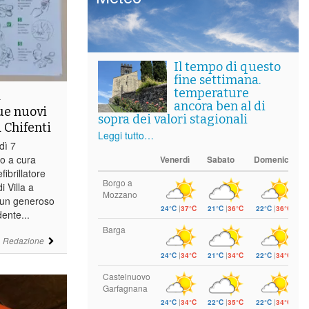
Il tempo di questo
fine settimana.
temperature
a
ancora ben al di
due nuovi
sopra dei valori stagionali
a Chifenti
Leggi tutto…
dì 7
to a cura
Venerdì
Sabato
Domenica
ibrillatore
Borgo a
 Villa a
Mozzano
i un generoso
24°C
|
37°C
21°C
|
36°C
22°C
|
36°C
dente...
Barga
i
Redazione
24°C
|
34°C
21°C
|
34°C
22°C
|
34°C
Castelnuovo
Garfagnana
24°C
|
34°C
22°C
|
35°C
22°C
|
34°C