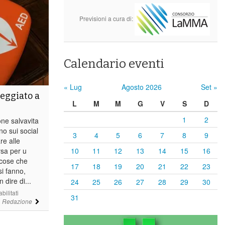
Previsioni a cura di:
Calendario eventi
« Lug
Agosto 2026
Set »
neggiato a
L
M
M
G
V
S
D
1
2
ne salvavita
o sui social
3
4
5
6
7
8
9
re alle
sa per u
10
11
12
13
14
15
16
 cose che
17
18
19
20
21
22
23
si fanno,
 dire di...
24
25
26
27
28
29
30
su
ilitati
31
Sul
i
Redazione
Defibrillatore
danneggiato