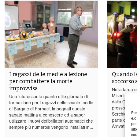
I ragazzi delle medie a lezione
Quando la
per combattere la morte
soccorso 
improvvisa
Nella tarda s
Misericordia 
Una interessante quanto utile giornata di
dalla Centra
formazione per i ragazzi delle scuole medie
presso un not
di Barga e di Fornaci, impegnati questo
Per
Serchio per 
sabato mattina a conoscere ed a saper
e/o
parte di un c
utilizzare i nuovi defibrillatori automatici che
per
Arrivati sul p
sempre più numerosi vengono installati in...
sit
car