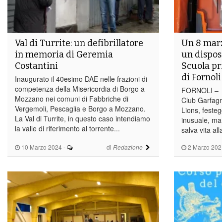
Val di Turrite: un defibrillatore
Un 8 marz
in memoria di Geremia
un disposi
Costantini
Scuola pr
di Fornoli
Inaugurato il 40esimo DAE nelle frazioni di
competenza della Misericordia di Borgo a
FORNOLI – L
Mozzano nei comuni di Fabbriche di
Club Garfag
Vergemoli, Pescaglia e Borgo a Mozzano.
Lions, feste
La Val di Turrite, in questo caso intendiamo
inusuale, ma
la valle di riferimento al torrente...
salva vita al
10 Marzo 2024
-
di
2 Marzo 202
Redazione