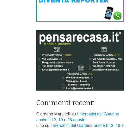
Commenti recenti
Giordano Martinelli
su
I mercatini del Giardino
anche il 12, 19 e 26 agosto
Lino
su
I mercatini del Giardino anche il 12, 19 e