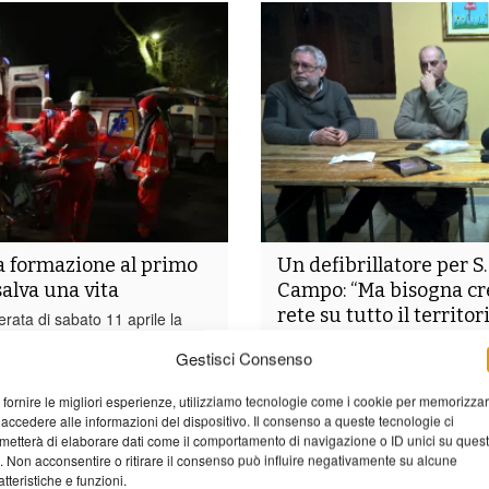
 formazione al primo
Un defibrillatore per S.
salva una vita
Campo: “Ma bisogna cr
rete su tutto il territor
erata di sabato 11 aprile la
del Barghigiano è stata inviata,
Verso la nascita di una rete di d
Gestisci Consenso
le Operativa 118 di Lucca,
sparsi nel territorio del comun
o ristorante in Valle del
soprattutto verso lcon la forma
 fornire le migliori esperienze, utilizziamo tecnologie come i cookie per memorizza
una perdita di coscienza da
diversi individui in grado di eff
 accedere alle informazioni del dispositivo. Il consenso a queste tecnologie ci
liente durante una cena.
manovre salvavita della riani
metterà di elaborare dati come il comportamento di navigazione o ID unici su ques
osto, i soccorritori, hanno...
cardiopolmonare. Sono questi gl
o. Non acconsentire o ritirare il consenso può influire negativamente su alcune
atteristiche e funzioni.