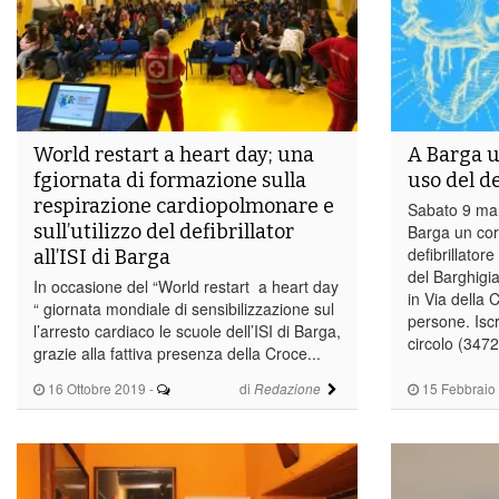
World restart a heart day; una
A Barga u
fgiornata di formazione sulla
uso del de
respirazione cardiopolmonare e
Sabato 9 mar
sull’utilizzo del defibrillator
Barga un cors
defibrillator
all’ISI di Barga
del Barghigia
In occasione del “World restart a heart day
in Via della
“ giornata mondiale di sensibilizzazione sul
persone. Iscr
l’arresto cardiaco le scuole dell’ISI di Barga,
circolo (347
grazie alla fattiva presenza della Croce...
16 Ottobre 2019
-
di
15 Febbraio
Redazione