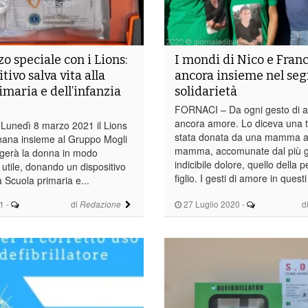
o speciale con i Lions:
I mondi di Nico e Fran
tivo salva vita alla
ancora insieme nel seg
imaria e dell’infanzia
solidarietà
FORNACI – Da ogni gesto di 
ancora amore. Lo diceva una 
unedì 8 marzo 2021 il Lions
stata donata da una mamma 
nana insieme al Gruppo Mogli
mamma, accomunate dal più 
ggerà la donna in modo
indicibile dolore, quello della p
 utile, donando un dispositivo
figlio. I gesti di amore in questi
la Scuola primaria e...
1
-
di
27 Luglio 2020
-
d
Redazione