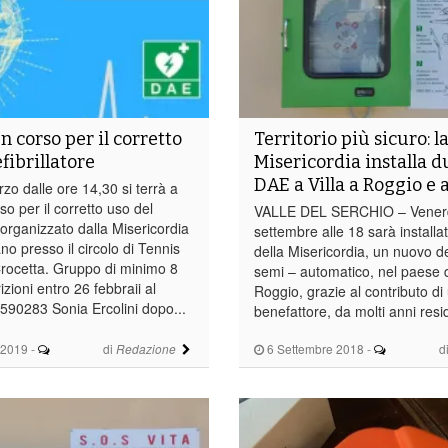
n corso per il corretto
Territorio più sicuro: l
fibrillatore
Misericordia installa 
DAE a Villa a Roggio e 
zo dalle ore 14,30 si terrà a
o per il corretto uso del
VALLE DEL SERCHIO – Vener
e organizzato dalla Misericordia
settembre alle 18 sarà installa
no presso il circolo di Tennis
della Misericordia, un nuovo def
 Crocetta. Gruppo di minimo 8
semi – automatico, nel paese di
izioni entro 26 febbraii al
Roggio, grazie al contributo d
2590283 Sonia Ercolini dopo...
benefattore, da molti anni resi
 2019
-
di
6 Settembre 2018
-
d
Redazione