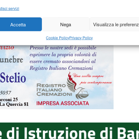
15
-
di
11 Febbraio 2015
-
1
d
f.c.
tisci servizi
Accetta
Nega
Visualizza le preferen
Cookie Policy
Privacy Policy