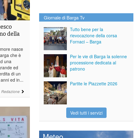
Giornale di Barga Tv
cesco
Tutto bene per la
no della
rievocazione della corsa
Fornaci – Barga
amore nasce
targa che è
Per le vie di Barga la solenne
ad una
processione dedicata al
grande ed
patrono
erdita di un
 anni ed in...
Partite le Piazzette 2026
i
Redazione
Vedi tutti i servizi
Meteo