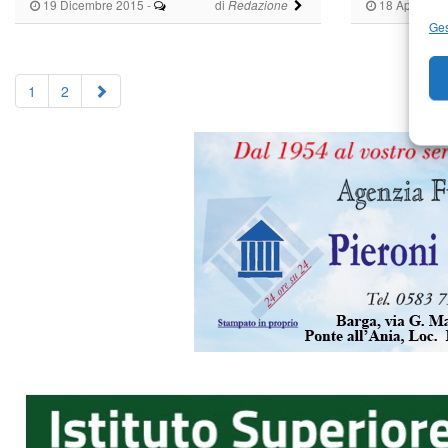
19 Dicembre 2015
-
di
18 Aprile 20
Redazione
Ges
1
2