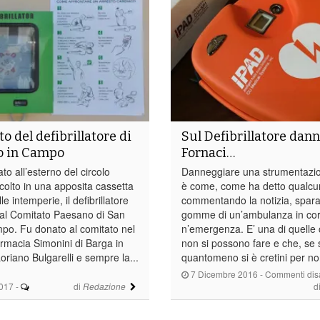
o del defibrillatore di
Sul Defibrillatore dan
o in Campo
Fornaci…
lato all’esterno del circolo
Danneggiare una strumentazio
ccolto in una apposita cassetta
è come, come ha detto qualcun
le intemperie, il defibrillatore
commentando la notizia, spara
 al Comitato Paesano di San
gomme di un’ambulanza in cor
mpo. Fu donato al comitato nel
n’emergenza. E’ una di quelle
armacia Simonini di Barga in
non si possono fare e che, se 
riano Bulgarelli e sempre la...
quantomeno si è cretini per non
7 Dicembre 2016
-
Commenti disab
017
-
di
d
Redazione