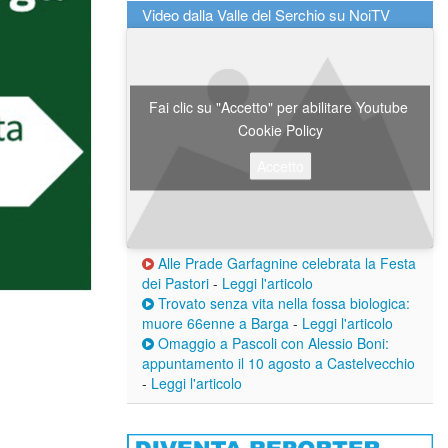
Video dalla Valle del Serchio su NoiTV
Fai clic su "Accetto" per abilitare Youtube
Cookie Policy
Accetto
Alle Prade Garfagnine celebrata la Festa
dei Pastori
-
Leggi l'articolo
Trovato senza vita nella fossa biologica:
muore 66enne a Barga
-
Leggi l'articolo
Omaggio a Pascoli con Alessio Boni:
appuntamento il 10 agosto a Castelvecchio
-
Leggi l'articolo