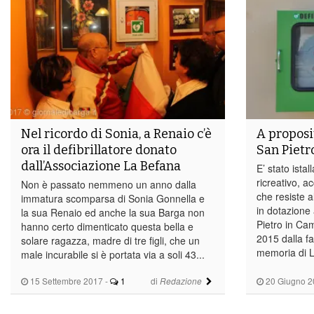
Nel ricordo di Sonia, a Renaio c’è
A proposit
ora il defibrillatore donato
San Pietr
dall’Associazione La Befana
E’ stato istal
ricreativo, a
Non è passato nemmeno un anno dalla
che resiste al
immatura scomparsa di Sonia Gonnella e
in dotazione
la sua Renaio ed anche la sua Barga non
Pietro in Ca
hanno certo dimenticato questa bella e
2015 dalla f
solare ragazza, madre di tre figli, che un
memoria di Lo
male incurabile si è portata via a soli 43...
15 Settembre 2017
-
1
di
20 Giugno 2
Redazione