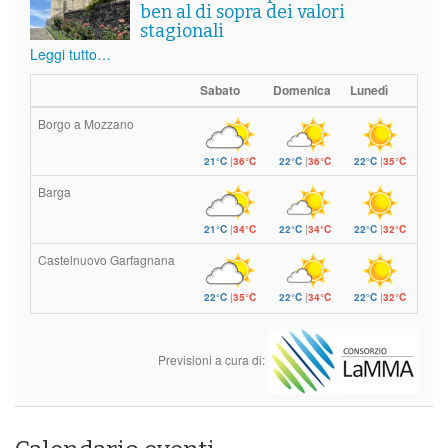
ben al di sopra dei valori
stagionali
Leggi tutto…
Sabato
Domenica
Lunedì
Borgo a Mozzano
21°C
|
36°C
22°C
|
36°C
22°C
|
35°C
Barga
21°C
|
34°C
22°C
|
34°C
22°C
|
32°C
Castelnuovo Garfagnana
22°C
|
35°C
22°C
|
34°C
22°C
|
32°C
Previsioni a cura di: