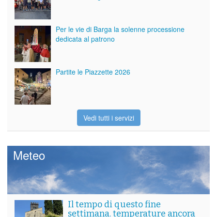
Per le vie di Barga la solenne processione
dedicata al patrono
Partite le Piazzette 2026
Vedi tutti i servizi
Meteo
Il tempo di questo fine
settimana. temperature ancora