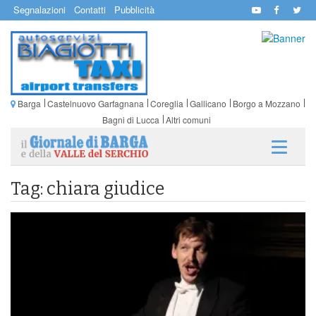
Segnalazioni
Contatti
Pubblicità
Barga
Castelnuovo Garfagnana
Coreglia
Gallicano
Borgo a Mozzano
Bagni di Lucca
Altri comuni
Tag: chiara giudice