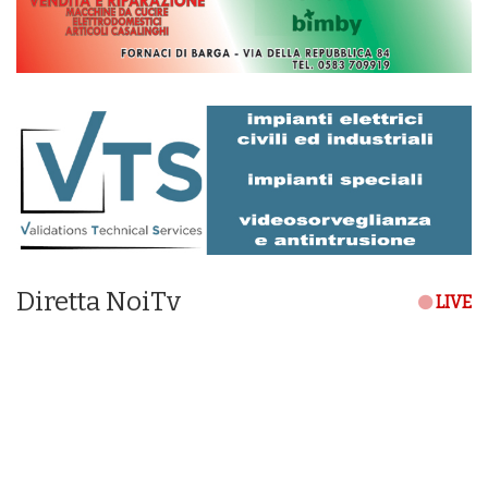
Diretta NoiTv
LIVE