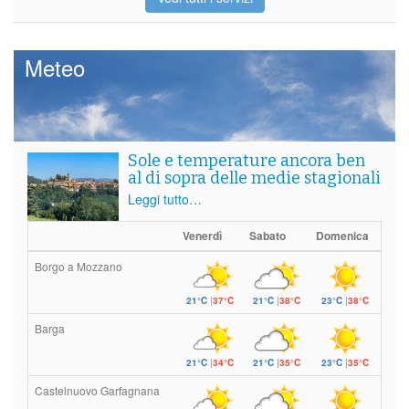
Meteo
Sole e temperature ancora ben
al di sopra delle medie stagionali
Leggi tutto…
Venerdì
Sabato
Domenica
Borgo a Mozzano
21°C
|
37°C
21°C
|
38°C
23°C
|
38°C
Barga
21°C
|
34°C
21°C
|
35°C
23°C
|
35°C
Castelnuovo Garfagnana