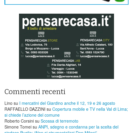
Commenti recenti
Lino
su
I mercatini del Giardino anche il 12, 19 e 26 agosto
RAFFAELLO DAZZINI
su
​Copertura mobile e TV nella Val di Lima;
si chiede l’azione del comune
Roberto Corsini
su
Scossa di terremoto
Simone Tomei
su
ANPI, sdegno e condanna per la scelta del
sindaco Puglia: “Non si strumentalizzi Don Milani”