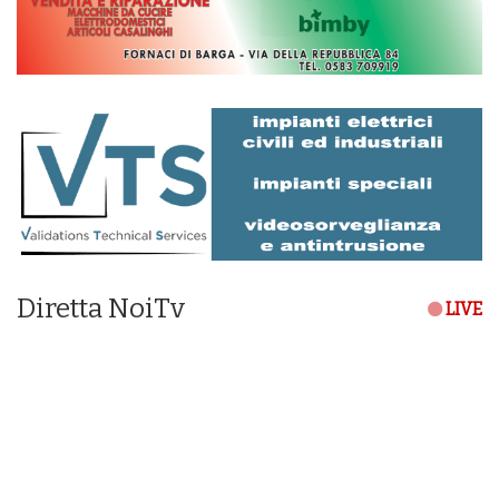
Diretta NoiTv
LIVE