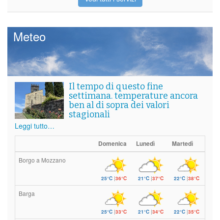
Meteo
Il tempo di questo fine
settimana. temperature ancora
ben al di sopra dei valori
stagionali
Leggi tutto…
Domenica
Lunedì
Martedì
Borgo a Mozzano
25°C
|
36°C
21°C
|
37°C
22°C
|
38°C
Barga
25°C
|
33°C
21°C
|
34°C
22°C
|
35°C