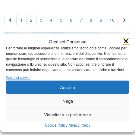
1
2
3
4
5
6
7
8
9
10
Gestisci Consenso
Per fornire le migliori esperienze, utilizziamo tecnologie come i cookie per
memorizzare e/o accedere alle informazioni del dispositivo. Il consenso a
queste tecnologie ci permetterà di elaborare dati come il comportamento di
navigazione o ID unici su questo sito. Non acconsentire o ritirare il
consenso può influire negativamente su alcune caratteristiche e funzioni.
Gestisci servizi
Accetta
Nega
Visualizza le preferenze
Cookie Policy
Privacy Policy