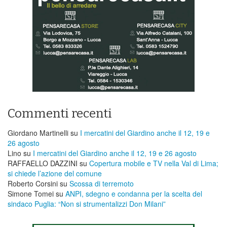
Commenti recenti
Giordano Martinelli
su
I mercatini del Giardino anche il 12, 19 e
26 agosto
Lino
su
I mercatini del Giardino anche il 12, 19 e 26 agosto
RAFFAELLO DAZZINI
su
​Copertura mobile e TV nella Val di Lima;
si chiede l’azione del comune
Roberto Corsini
su
Scossa di terremoto
Simone Tomei
su
ANPI, sdegno e condanna per la scelta del
sindaco Puglia: “Non si strumentalizzi Don Milani”