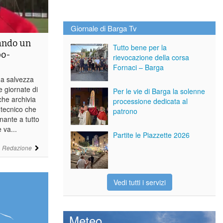
Giornale di Barga Tv
tando un
Tutto bene per la
po-
rievocazione della corsa
Fornaci – Barga
na salvezza
e giornate di
Per le vie di Barga la solenne
che archivia
processione dedicata al
 tecnico che
patrono
nante a tutto
 va...
Partite le Piazzette 2026
i
Redazione
Vedi tutti i servizi
Meteo