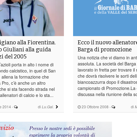
giano alla Fiorentina.
Ecco il nuovo allenator
o Giuliani alla guida
Barga di promozione
zi del 2005
Una notizia che vi diamo in an
assoluta. La società del Barg
azioli porta in alto i nome di
lavorato in fretta per trovare i
do calcistico, in quel di San
che dovrà risolvere le sorti de
 allena la formazione che
biancoazzurra dopo il disastro
a Pro, c’è anche un altro
campionato di Promozione.La 
che si sta facendo strada nel
discussa nella riunione della so
lenatori di calcio e lo sta...
e 2014
-
di
23 Ottobre 2008
-
di
Lu.Gal.
M