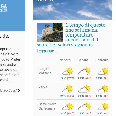
Il tempo di questo
fine settimana.
temperature
e del
ancora ben al di
sopra dei valori stagionali
teprima
Leggi tutto…
a ha davvero
l nuovo Mister
Venerdì
Sabato
Domenica
lla squadra
Borgo a
so avvio del
Mozzano
cosa è stata
24°C
|
37°C
21°C
|
38°C
22°C
|
38°C
cietà...
Barga
atteo Casci
24°C
|
34°C
21°C
|
35°C
22°C
|
35°C
Castelnuovo
Garfagnana
24°C
|
34°C
22°C
|
35°C
22°C
|
35°C