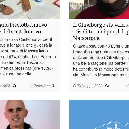
ano Pisciotta nuovo
Il Ghiviborgo sta valu
e del Castelnuovo
tris di tecnici per il do
Maccarone
a in casa Castelnuovo per il
vo allenatore che guiderà la
Ottavo posto con 43 punti e u
: si tratta di Massimiliano
tranquilla raggiunta con divers
asse 1974, originario di Palermo
anticipo. Sorride il Ghiviborgo 
trasferitosi in Toscana.
una bella stagione ma perde il
menica prossima (ore 15,30)
ha contribuito in modo determi
ta sul campo della...
ciò. Massimo Maccarone se ne
e 2023
-
di
23 Maggio 2023
-
d
Redazione