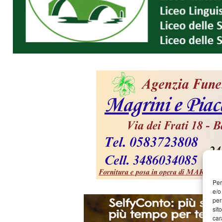
Per
e/o
per
sit
car