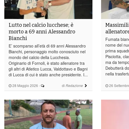
Lutto nel calcio lucchese; è
Massimili
morto a 69 anni Alessandro
allenator
Bianchi
Fumata bianc
nome del nuo
E’ scomparso all’età di 69 anni Alessandro
prima squadra
Bianchi, personaggio molto conosciuto nel
Pisciotta, cl
mondo del calcio della Lucchesia.
ma da tempo 
Originario di Fornoli, è stato allenatore tra
Debutterà do
gli altri di Atletico Lucca, Valdottavo e Bagni
nella trasfer
di Lucca di cui è stato anche presidente. I...
28 Maggio 2026
-
di
26 Settembr
Redazione