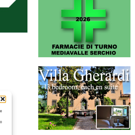
re
to