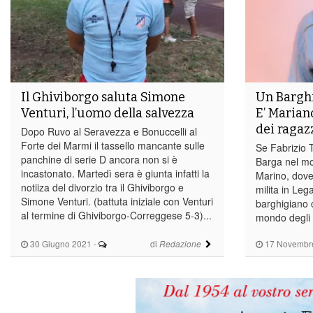
Il Ghiviborgo saluta Simone
Un Barghi
Venturi, l’uomo della salvezza
E’ Marian
dei ragaz
Dopo Ruvo al Seravezza e Bonuccelli al
Forte dei Marmi il tassello mancante sulle
Se Fabrizio T
panchine di serie D ancora non si è
Barga nel mon
incastonato. Martedì sera è giunta infatti la
Marino, dove
notiiza del divorzio tra il Ghiviborgo e
milita in Leg
Simone Venturi. (battuta iniziale con Venturi
barghigiano 
al termine di Ghiviborgo-Correggese 5-3)...
mondo degli al
30 Giugno 2021
-
di
17 Novembr
Redazione