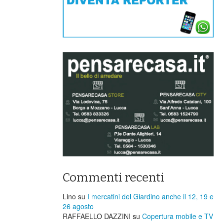
Commenti recenti
Lino
su
I mercatini del Giardino anche il 12, 19 e
26 agosto
RAFFAELLO DAZZINI
su
​Copertura mobile e TV