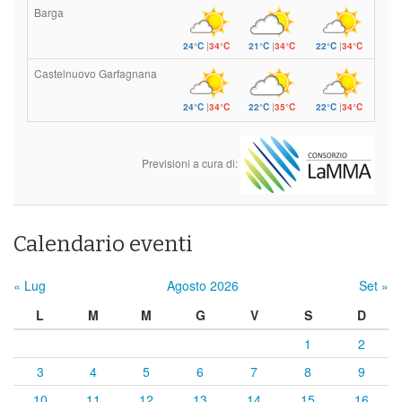
Barga
24°C
|
34°C
21°C
|
34°C
22°C
|
34°C
Castelnuovo Garfagnana
24°C
|
34°C
22°C
|
35°C
22°C
|
34°C
Previsioni a cura di:
Calendario eventi
« Lug
Agosto 2026
Set »
L
M
M
G
V
S
D
1
2
3
4
5
6
7
8
9
10
11
12
13
14
15
16