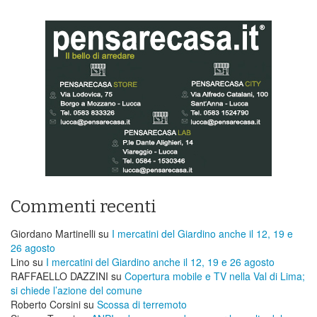
Commenti recenti
Giordano Martinelli
su
I mercatini del Giardino anche il 12, 19 e
26 agosto
Lino
su
I mercatini del Giardino anche il 12, 19 e 26 agosto
RAFFAELLO DAZZINI
su
​Copertura mobile e TV nella Val di Lima;
si chiede l’azione del comune
Roberto Corsini
su
Scossa di terremoto