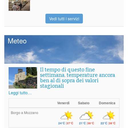
Vedi tutti i servizi
Meteo
Il tempo di questo fine
settimana. temperature ancora
ben al di sopra dei valori
stagionali
Leggi tutto…
Venerdì
Sabato
Domenica
Borgo a Mozzano
24°C
|
37°C
21°C
|
36°C
22°C
|
36°C