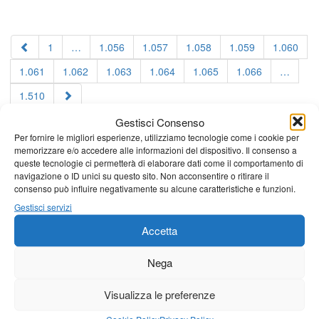
1
…
1.056
1.057
1.058
1.059
1.060
1.061
1.062
1.063
1.064
1.065
1.066
…
1.510
Gestisci Consenso
Per fornire le migliori esperienze, utilizziamo tecnologie come i cookie per
memorizzare e/o accedere alle informazioni del dispositivo. Il consenso a
queste tecnologie ci permetterà di elaborare dati come il comportamento di
navigazione o ID unici su questo sito. Non acconsentire o ritirare il
consenso può influire negativamente su alcune caratteristiche e funzioni.
Gestisci servizi
Accetta
Nega
Visualizza le preferenze
Cookie Policy
Privacy Policy