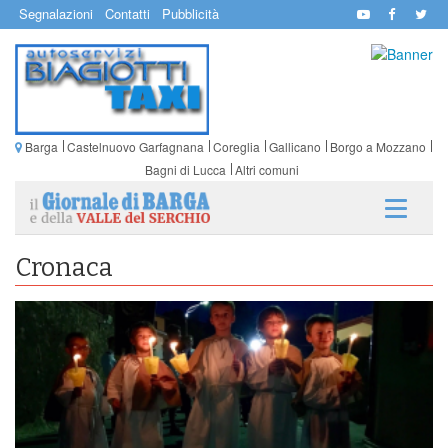
Segnalazioni
Contatti
Pubblicità
Barga
Castelnuovo Garfagnana
Coreglia
Gallicano
Borgo a Mozzano
Bagni di Lucca
Altri comuni
Cronaca