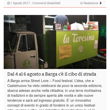
su
1 Agosto 2017
-
Commenti disabilitati
di
Redazione
Careggine,
via
ai
lavori
al
fosso
del
Ponte
Dal 4 al 6 agosto a Barga c’è il cibo di strada
A Barga arriva Street Love – Food festival. L’idea, che a
Castelnuovo ha visto celebrarsi da poco la seconda edizione,
sbarca adesso anche nella cittadina; in una terra ricchissima
di tradizioni e da sempre aperta alle novità e alle nuove
tendenze e sarà ad ingresso gratuito. E’ un innovativo
concept di evento in grado di fondere in un unico festival
arte, musica e cibo, con l’obiettivo di racchiudere in sé la