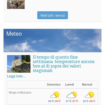
Vedi tutti i servizi
Meteo
Il tempo di questo fine
settimana. temperature ancora
ben al di sopra dei valori
stagionali
Leggi tutto…
Domenica
Lunedì
Martedì
Borgo a Mozzano
25°C
|
36°C
21°C
|
37°C
22°C
|
38°C