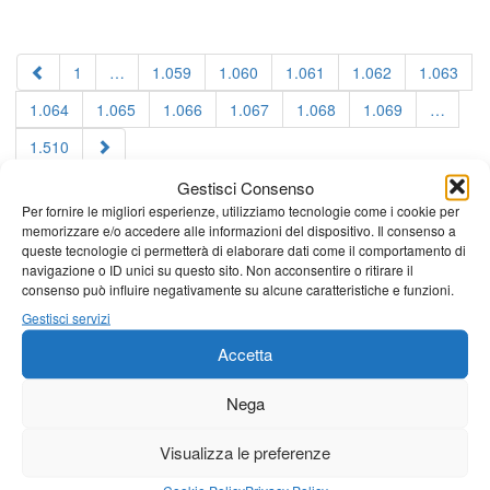
1
…
1.059
1.060
1.061
1.062
1.063
1.064
1.065
1.066
1.067
1.068
1.069
…
1.510
Gestisci Consenso
Per fornire le migliori esperienze, utilizziamo tecnologie come i cookie per
memorizzare e/o accedere alle informazioni del dispositivo. Il consenso a
queste tecnologie ci permetterà di elaborare dati come il comportamento di
navigazione o ID unici su questo sito. Non acconsentire o ritirare il
consenso può influire negativamente su alcune caratteristiche e funzioni.
Gestisci servizi
Accetta
Nega
Visualizza le preferenze
Cookie Policy
Privacy Policy