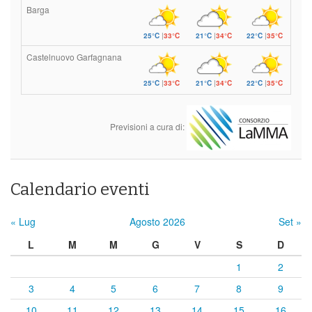
Barga
25°C
|
33°C
21°C
|
34°C
22°C
|
35°C
Castelnuovo Garfagnana
25°C
|
33°C
21°C
|
34°C
22°C
|
35°C
Previsioni a cura di:
Calendario eventi
« Lug
Agosto 2026
Set »
L
M
M
G
V
S
D
1
2
3
4
5
6
7
8
9
10
11
12
13
14
15
16