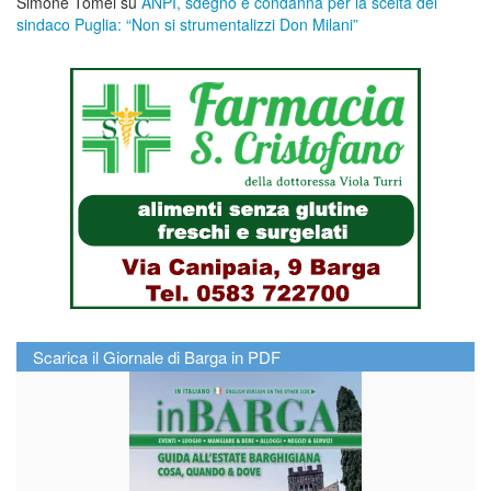
Simone Tomei
su
ANPI, sdegno e condanna per la scelta del
sindaco Puglia: “Non si strumentalizzi Don Milani”
Scarica il Giornale di Barga in PDF