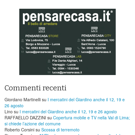
Commenti recenti
Giordano Martinelli
su
I mercatini del Giardino anche il 12, 19 e
26 agosto
Lino
su
I mercatini del Giardino anche il 12, 19 e 26 agosto
RAFFAELLO DAZZINI
su
​Copertura mobile e TV nella Val di Lima;
si chiede l’azione del comune
Roberto Corsini
su
Scossa di terremoto