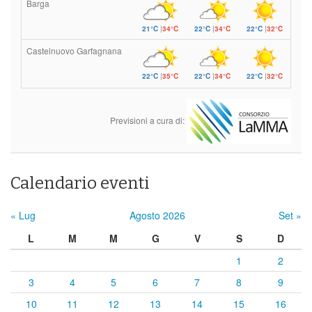
Barga
21°C
|
34°C
22°C
|
34°C
22°C
|
32°C
Castelnuovo Garfagnana
22°C
|
35°C
22°C
|
34°C
22°C
|
32°C
Previsioni a cura di:
Calendario eventi
« Lug
Agosto 2026
Set »
L
M
M
G
V
S
D
1
2
3
4
5
6
7
8
9
10
11
12
13
14
15
16