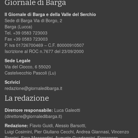
Giornale di Barga
Il Giornale di Barga e della Valle del Serchio
Sede di Barga Via di Borgo, 2
Barga (Lucca)
Tel. +39 0583 723003
Fax +39 0583 723003
P. iva 01726700469 – C.F. 80000910507
Iscrizione al ROC n.7677 del 23/09/2000
Sede Legale
Via del Ciocco, 6 55020
Castelvecchio Pascoli (Lu)
Scrivici
redazione@giornaledibarga.it
La redazione
Direttore responsabile:
Luca Galeotti
(
direttore@giornaledibarga.it
)
Redazione:
Flavio Guidi, Alessio Barsotti,
Luigi Cosimini, Pier Giuliano Cecchi, Andrea Giannasi, Vincenzo
Passini, Sara Moscardini, Augusto Guadagnini, Francesco