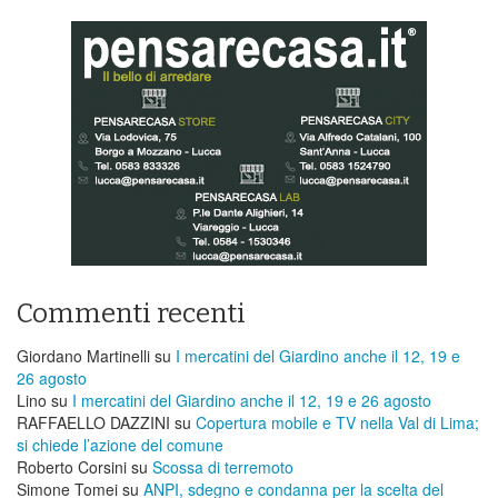
Commenti recenti
Giordano Martinelli
su
I mercatini del Giardino anche il 12, 19 e
26 agosto
Lino
su
I mercatini del Giardino anche il 12, 19 e 26 agosto
RAFFAELLO DAZZINI
su
​Copertura mobile e TV nella Val di Lima;
si chiede l’azione del comune
Roberto Corsini
su
Scossa di terremoto
Simone Tomei
su
ANPI, sdegno e condanna per la scelta del