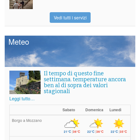
Vedi tutti i servizi
Meteo
Il tempo di questo fine
settimana. temperature ancora
ben al di sopra dei valori
stagionali
Leggi tutto…
Sabato
Domenica
Lunedì
Borgo a Mozzano
21°C
|
36°C
22°C
|
36°C
22°C
|
35°C