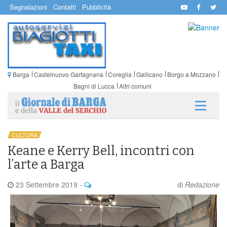
Segnalazioni
Contatti
Pubblicità
Barga
Castelnuovo Garfagnana
Coreglia
Gallicano
Borgo a Mozzano
Bagni di Lucca
Altri comuni
CULTURA
Keane e Kerry Bell, incontri con
l’arte a Barga
23 Settembre 2019
-
di
Redazione