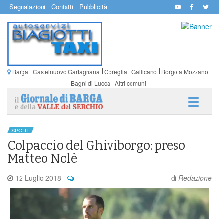
Segnalazioni
Contatti
Pubblicità
Barga
Castelnuovo Garfagnana
Coreglia
Gallicano
Borgo a Mozzano
Bagni di Lucca
Altri comuni
SPORT
Colpaccio del Ghiviborgo: preso
Matteo Nolè
12 Luglio 2018
-
di
Redazione