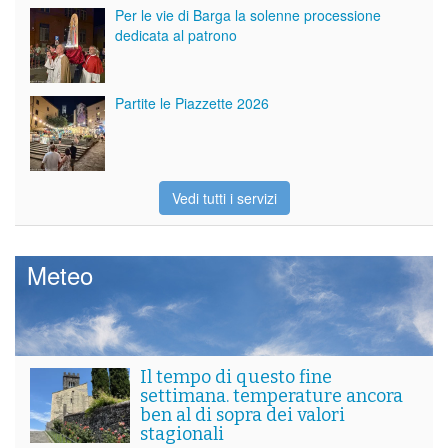
Per le vie di Barga la solenne processione
dedicata al patrono
Partite le Piazzette 2026
Vedi tutti i servizi
Meteo
Il tempo di questo fine
settimana. temperature ancora
ben al di sopra dei valori
stagionali