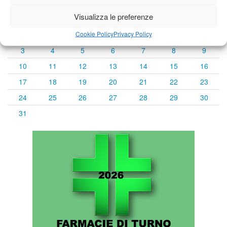
« Lug
Agosto 2026
Set »
Visualizza le preferenze
L
M
M
G
V
S
D
Cookie Policy
Privacy Policy
1
2
3
4
5
6
7
8
9
10
11
12
13
14
15
16
17
18
19
20
21
22
23
24
25
26
27
28
29
30
31