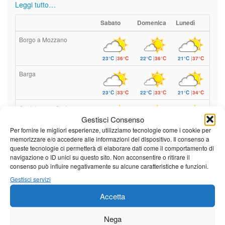
Leggi tutto…
Sabato
Domenica
Lunedì
Borgo a Mozzano
23°C
|
36°C
22°C
|
36°C
21°C
|
37°C
Barga
23°C
|
33°C
22°C
|
33°C
21°C
|
34°C
Castelnuovo Garfagnana
Gestisci Consenso
23°C
|
33°C
22°C
|
33°C
21°C
|
34°C
Per fornire le migliori esperienze, utilizziamo tecnologie come i cookie per
memorizzare e/o accedere alle informazioni del dispositivo. Il consenso a
queste tecnologie ci permetterà di elaborare dati come il comportamento di
navigazione o ID unici su questo sito. Non acconsentire o ritirare il
Previsioni a cura di:
consenso può influire negativamente su alcune caratteristiche e funzioni.
Gestisci servizi
Accetta
Calendario eventi
Nega