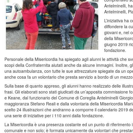
Antelminelli, ha
Antelminelli, P
L’iniziativa ha
diffondere la cu
giovani e, nel 
della Misericord
giugno 2019 ric
fondazione.
Personale della Misericordia ha spiegato agli alunni le attività che 
scopi della Confraternita aiutati anche da alcune immagini. Inoltre, 
una autoambulanza, con tutte le sue attrezzature spiegate da un op
anche cosa fa un volontario che presta servizio a bordo di un mezzo
Sulla base di quanto appreso, gli alunni hanno realizzato delle illu
frasi. Gli elaborati sono stati giudicati da un’apposita commissione 
e Keane, dal funzionario del Comune di Coreglia Antelminelli Giorgio 
maggioranza Stefano Reali e dalla volontaria della Misericordia Maria
scelto 24 illustrazioni che andranno a comporre il calendario 2019 d
una serie di iniziative per i 110 anni dalla fondazione.
La Misericordia è una presenza costante ed un punto di riferimento im
comunale e non solo; è formata unicamente da volontari che prestano