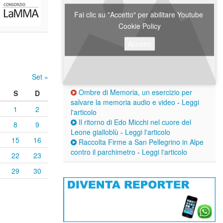
Fai clic su "Accetto" per abilitare Youtube
Cookie Policy
Accetto
Set »
Ombre di Memoria, un esercizio per
S
D
salvare la memoria audio e video
-
Leggi
1
2
l'articolo
Il ritorno di Edo Micchi nel cuore del
8
9
Leone gialloblù
-
Leggi l'articolo
15
16
Raccolta Firme a San Pellegrino in Alpe
contro il parchimetro
-
Leggi l'articolo
22
23
29
30