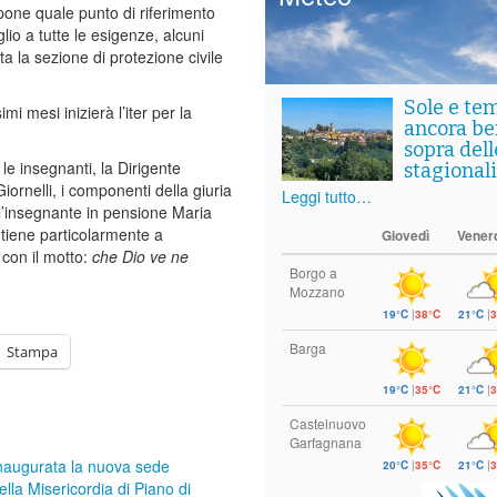
 pone quale punto di riferimento
lio a tutte le esigenze, alcuni
ta la sezione di protezione civile
Sole e te
mi mesi inizierà l’iter per la
ancora ben
sopra del
 le insegnanti, la Dirigente
stagionali
iornelli, i componenti della giuria
Leggi tutto…
all’insegnante in pensione Maria
i tiene particolarmente a
Giovedì
Vener
 con il motto:
che Dio ve ne
Borgo a
Mozzano
19°C
|
38°C
21°C
|
3
Barga
Stampa
19°C
|
35°C
21°C
|
3
Castelnuovo
Garfagnana
naugurata la nuova sede
20°C
|
35°C
21°C
|
3
ella Misericordia di Piano di