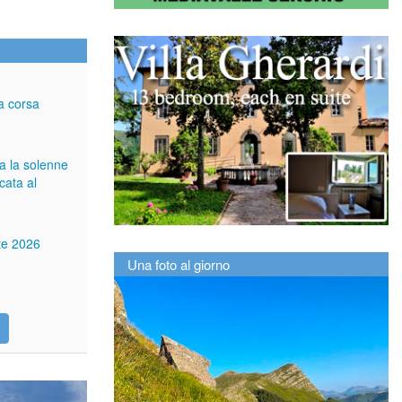
a corsa
ga la solenne
cata al
tte 2026
Una foto al giorno