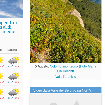
mperature
 al di
le medie
dì
Sabato
5 Agosto:
Colori di montagna (Foto Maria
7°C
21°C
|
36°C
Pia Rocchi)
Vai all'archivio
4°C
21°C
|
33°C
Video dalla Valle del Serchio su NoiTV
4°C
22°C
|
33°C