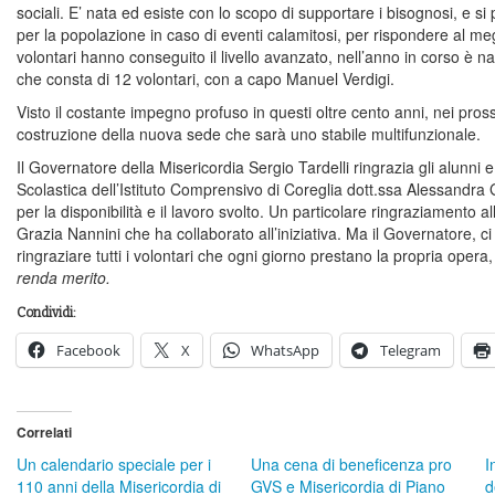
sociali. E’ nata ed esiste con lo scopo di supportare i bisognosi, e si
per la popolazione in caso di eventi calamitosi, per rispondere al meg
volontari hanno conseguito il livello avanzato, nell’anno in corso è na
che consta di 12 volontari, con a capo Manuel Verdigi.
Visto il costante impegno profuso in questi oltre cento anni, nei prossi
costruzione della nuova sede che sarà uno stabile multifunzionale.
Il Governatore della Misericordia Sergio Tardelli ringrazia gli alunni e
Scolastica dell’Istituto Comprensivo di Coreglia dott.ssa Alessandra G
per la disponibilità e il lavoro svolto. Un particolare ringraziamento 
Grazia Nannini che ha collaborato all’iniziativa. Ma il Governatore, c
ringraziare tutti i volontari che ogni giorno prestano la propria opera,
renda merito.
Condividi:
Facebook
X
WhatsApp
Telegram
Correlati
Un calendario speciale per i
Una cena di beneficenza pro
I
110 anni della Misericordia di
GVS e Misericordia di Piano
d