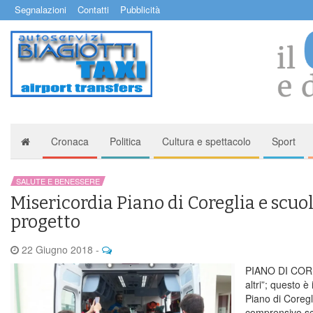
Segnalazioni
Contatti
Pubblicità
Cronaca
Politica
Cultura e spettacolo
Sport
SALUTE E BENESSERE
Misericordia Piano di Coreglia e scuol
progetto
22 Giugno 2018
-
PIANO DI COREG
altri”; questo è
Piano di Coregli
comprensivo sc