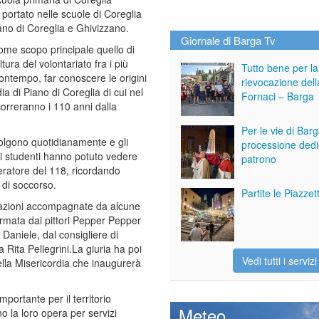
 portato nelle scuole di Coreglia
iano di Coreglia e Ghivizzano.
Giornale di Barga Tv
 come scopo principale quello di
ltura del volontariato fra i più
Tutto bene per la
contempo, far conoscere le origini
rievocazione dell
ia di Piano di Coreglia di cui nel
Fornaci – Barga
orreranno i 110 anni dalla
Per le vie di Bar
svolgono quotidianamente e gli
processione dedi
gli studenti hanno potuto vedere
patrono
eratore del 118, ricordando
 di soccorso.
Partite le Piazze
strazioni accompagnate da alcune
formata dai pittori Pepper Pepper
Daniele, dal consigliere di
 Rita Pellegrini.La giuria ha poi
Vedi tutti i servizi
ella Misericordia che inaugurerà
portante per il territorio
Meteo
 la loro opera per servizi