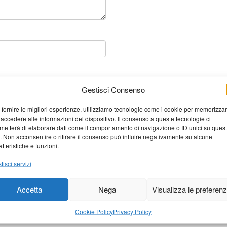
Gestisci Consenso
 fornire le migliori esperienze, utilizziamo tecnologie come i cookie per memorizza
 accedere alle informazioni del dispositivo. Il consenso a queste tecnologie ci
metterà di elaborare dati come il comportamento di navigazione o ID unici su ques
o. Non acconsentire o ritirare il consenso può influire negativamente su alcune
atteristiche e funzioni.
tisci servizi
Accetta
Nega
Visualizza le preferen
elaborati i dati derivati dai
Cookie Policy
Privacy Policy