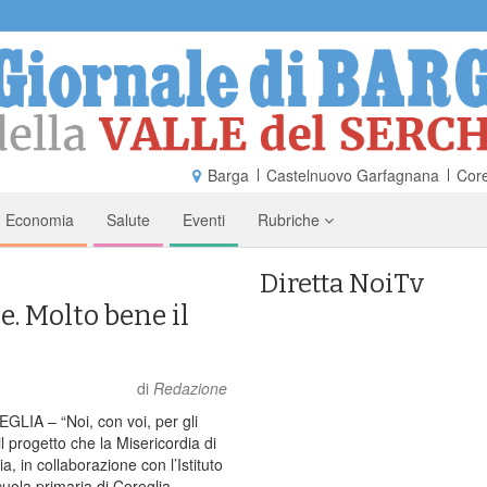
Barga
Castelnuovo Garfagnana
Core
Economia
Salute
Eventi
Rubriche
Diretta NoiTv
e. Molto bene il
di
Redazione
LIA – “Noi, con voi, per gli
 il progetto che la Misericordia di
a, in collaborazione con l’Istituto
uola primaria di Coreglia