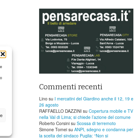
re
to
Commenti recenti
Lino
su
I mercatini del Giardino anche il 12, 19 e
26 agosto
RAFFAELLO DAZZINI
su
​Copertura mobile e TV
ze
nella Val di Lima; si chiede l’azione del comune
Roberto Corsini
su
Scossa di terremoto
Simone Tomei
su
ANPI, sdegno e condanna per
la scelta del sindaco Puglia: “Non si