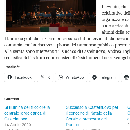
L’ evento, che 
celebrative de
organizzate da
stato arricchit
alunni della s
I brani eseguiti dalla Filarmonica sono stati intervallati da toccant
connubio che ha riscosso il plauso del numeroso pubblico presente
Alla serata sono intervenuti il sindaco di Castelnuovo, Andrea Tagl
scolastica dell’istituto comprensivo di Castelnuovo, Lucia Evangelis
Condividi:
Facebook
X
WhatsApp
Telegram
Correlati
Si illumina del tricolore la
Successo a Castelnuovo per
G
centrale idroelettrica di
il concerto di Natale della
C
Castelnuovo
Corale e orchestra del
d
14 Aprile 2020
Duomo
2