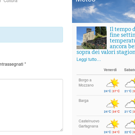
n "Cultura"
Il tempo 
fine setti
temperat
ancora ben
sopra dei valori stagion
Leggi tutto…
ontrassegnati
*
Venerdì
Sabat
Borgo a
Mozzano
24°C
|
37°C
21°C
|
3
Barga
24°C
|
34°C
21°C
|
3
Castelnuovo
Garfagnana
24°C
|
34°C
22°C
|
3