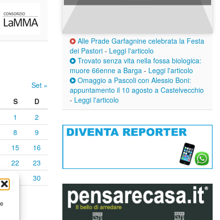
Alle Prade Garfagnine celebrata la Festa
dei Pastori
-
Leggi l'articolo
Trovato senza vita nella fossa biologica:
muore 66enne a Barga
-
Leggi l'articolo
Omaggio a Pascoli con Alessio Boni:
Set »
appuntamento il 10 agosto a Castelvecchio
-
Leggi l'articolo
S
D
1
2
8
9
15
16
22
23
29
30
re