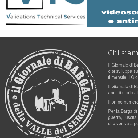
Chi sia
Il Giornale di B
e si sviluppa su
il mensile Il Gi
Il Giornale di 
anni di storia al
Il primo numero
Per la Barga di
guerra, l’uscita
che veniva a p