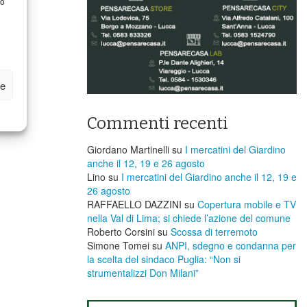
to
ze
Commenti recenti
Giordano Martinelli
su
I mercatini del Giardino
anche il 12, 19 e 26 agosto
Lino
su
I mercatini del Giardino anche il 12, 19 e
26 agosto
RAFFAELLO DAZZINI
su
​Copertura mobile e TV
nella Val di Lima; si chiede l’azione del comune
Roberto Corsini
su
Scossa di terremoto
Simone Tomei
su
ANPI, sdegno e condanna per
la scelta del sindaco Puglia: “Non si
strumentalizzi Don Milani”