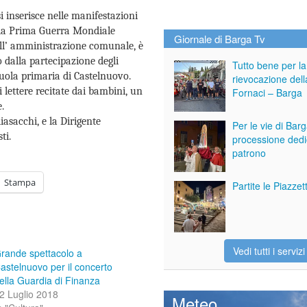
si inserisce nelle manifestazioni
lla Prima Guerra Mondiale
Giornale di Barga Tv
ll’ amministrazione comunale, è
o dalla partecipazione degli
Tutto bene per la
cuola primaria di Castelnuovo.
rievocazione dell
i lettere recitate dai bambini, un
Fornaci – Barga
.
iasacchi, e la Dirigente
Per le vie di Bar
ti.
processione dedi
patrono
Stampa
Partite le Piazze
Vedi tutti i servizi
rande spettacolo a
astelnuovo per il concerto
ella Guardia di Finanza
2 Luglio 2018
Meteo