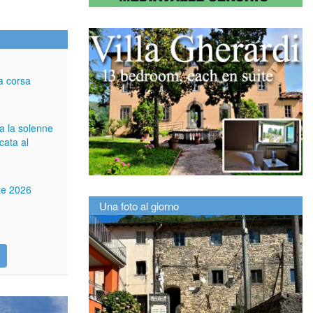
a corsa
ga la solenne
cata al
tte 2026
Una foto al giorno