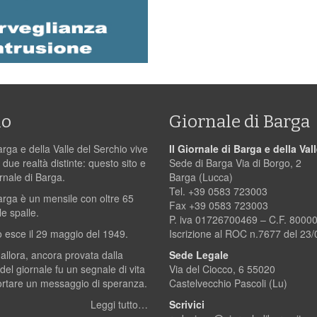
mo
Giornale di Barga
arga e della Valle del Serchio vive
Il Giornale di Barga e della Val
 due realtà distinte: questo sito e
Sede di Barga Via di Borgo, 2
ornale di Barga.
Barga (Lucca)
Tel. +39 0583 723003
Barga è un mensile con oltre 65
Fax +39 0583 723003
le spalle.
P. iva 01726700469 – C.F. 800
 esce il 29 maggio del 1949.
Iscrizione al ROC n.7677 del 23
 allora, ancora provata dalla
Sede Legale
 del giornale fu un segnale di vita
Via del Ciocco, 6 55020
ortare un messaggio di speranza.
Castelvecchio Pascoli (Lu)
Leggi tutto…
Scrivici