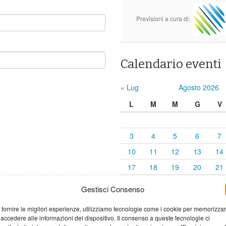
Previsioni a cura di:
Calendario eventi
« Lug
Agosto 2026
L
M
M
G
V
3
4
5
6
7
10
11
12
13
14
17
18
19
20
21
elaborati i dati derivati dai
24
25
26
27
28
Gestisci Consenso
31
 fornire le migliori esperienze, utilizziamo tecnologie come i cookie per memorizza
 accedere alle informazioni del dispositivo. Il consenso a queste tecnologie ci