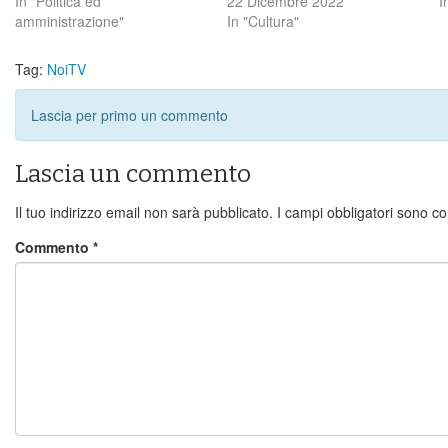
In "Politica ed
22 Dicembre 2022
I
amministrazione"
In "Cultura"
Tag:
NoiTV
Lascia per primo un commento
Lascia un commento
Il tuo indirizzo email non sarà pubblicato.
I campi obbligatori sono c
Commento
*