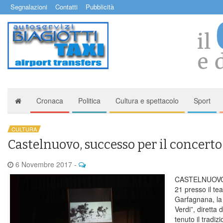
Segnalazioni
Contatti
Pubblicità
Cronaca
Politica
Cultura e spettacolo
Sport
CULTURA
Castelnuovo, successo per il concerto
6 Novembre 2017
-
CASTELNUOVO –
21 presso il tea
Garfagnana, la
Verdi”, diretta
tenuto il tradiz