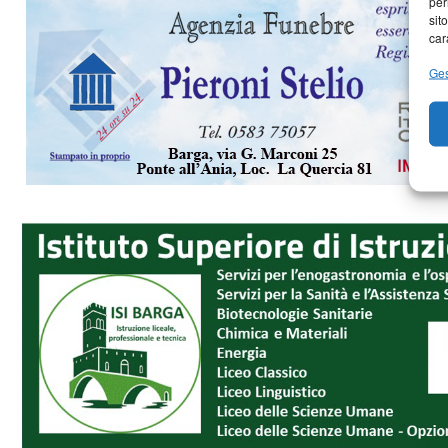
per
sit
car
Ges