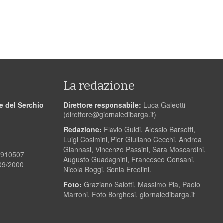
La redazione
le del Serchio
Direttore responsabile:
Luca Galeotti
(
direttore@giornaledibarga.it
)
Redazione:
Flavio Guidi, Alessio Barsotti,
Luigi Cosimini, Pier Giuliano Cecchi, Andrea
Giannasi, Vincenzo Passini, Sara Moscardini,
00910507
Augusto Guadagnini, Francesco Consani,
/09/2000
Nicola Boggi, Sonia Ercolini.
Foto:
Graziano Salotti, Massimo Pia, Paolo
Marroni, Foto Borghesi, giornaledibarga.it