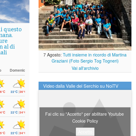
di questo
mana.
ure
 al di
ali
7 Agosto:
Tutti insieme in ricordo di Martina
Graziani (Foto Sergio Tog Togneri)
Vai all'archivio
o
Domenica
Video dalla Valle del Serchio su NoiTV
6°C
22°C
|
36°C
4°C
22°C
|
34°C
Fai clic su "Accetto" per abilitare Youtube
Cookie Policy
Accetto
5°C
22°C
|
34°C