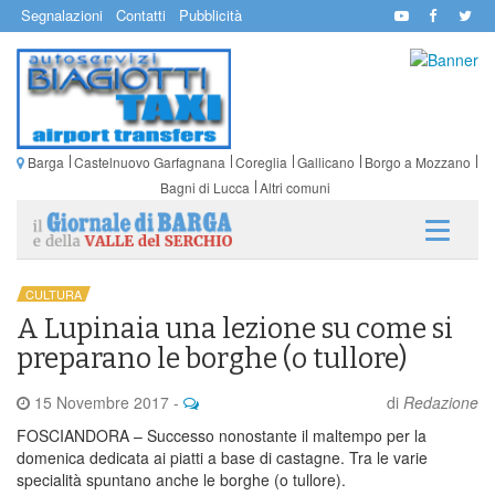
Segnalazioni
Contatti
Pubblicità
Barga
Castelnuovo Garfagnana
Coreglia
Gallicano
Borgo a Mozzano
Bagni di Lucca
Altri comuni
CULTURA
A Lupinaia una lezione su come si
preparano le borghe (o tullore)
15 Novembre 2017
-
di
Redazione
FOSCIANDORA – Successo nonostante il maltempo per la
domenica dedicata ai piatti a base di castagne. Tra le varie
specialità spuntano anche le borghe (o tullore).