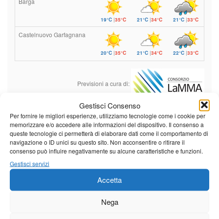
Barga
19°C
|
35°C
21°C
|
34°C
21°C
|
33°C
Castelnuovo Garfagnana
20°C
|
35°C
21°C
|
34°C
22°C
|
33°C
Previsioni a cura di:
Gestisci Consenso
Per fornire le migliori esperienze, utilizziamo tecnologie come i cookie per
memorizzare e/o accedere alle informazioni del dispositivo. Il consenso a
Calendario eventi
queste tecnologie ci permetterà di elaborare dati come il comportamento di
navigazione o ID unici su questo sito. Non acconsentire o ritirare il
« Lug
Agosto 2026
Set »
consenso può influire negativamente su alcune caratteristiche e funzioni.
Gestisci servizi
L
M
M
G
V
S
D
Accetta
1
2
3
4
5
6
7
8
9
Nega
10
11
12
13
14
15
16