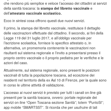
che rendono più semplice e veloce l’accesso dei cittadini ai servizi
della sanità toscana: la
stampa del libretto vaccinale
e
dell’
attestato vaccinale scolastico.
Ecco in sintesi cosa offrono questi due nuovi servizi.
Il primo, la stampa del libretto vaccinale, restituisce il dettaglio
delle vaccinazioni effettuate dal cittadino. Il secondo, ai fini della
Legge 119 del 31 luglio 2017, e all’obbligo vaccinale per
l’iscrizione scolastica, fornisce lo specifico attestato o, in
alternativa, un promemoria contenente le vaccinazioni non
risultanti sul sistema regionale e l’invito a presentarsi presso il
proprio centro vaccinale o il proprio pediatra per le verifiche e le
azioni del caso.
Attualmente, sul sistema regionale, sono presenti le posizioni
vaccinali di tutta la popolazione toscana, ad eccezione dei
residenti nel territorio della ex Asl 10 di Firenze, per la quale sono
in corso le ultime attività di validazione.
L’accesso ai nuovi servizi è previsto per tutti i canali on-line già
presenti per la sanità toscana, ovvero: portale regionale dei
servizi on-line “Open Toscana-sezione Sanità”; totem “PuntoSI”;
app mobile “SMARTSST”. Si ricorda che per usufruire di tali