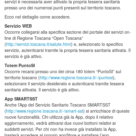
servizi è necessaria aver attivato la propria tessera sanitaria
presso uno dei numerosi punti presenti sul territorio toscano.
Ecco nel dettaglio come accedere.
Servizio WEB
Occorre collegarsi alla specifica sezione del portale dei servizi on-
line di Regione Toscana “Open Toscana”
(
http://servizi.toscana.it/salute.html
) e, selezionato lo specifico
servizio, autenticarsi tramite la propria tessera sanitaria attivata. Il
servizio è già attivo.
Totem PuntoSI
Occorre recarsi presso uno dei circa 180 totem “PuntoSI” sul
territorio toscano (
http://www.regione.toscana.it/-/puntosi
),
selezionare il servizio desiderato e autenticarsi tramite tessera
sanitaria attivata. Il servizio è già attivo.
App SMARTSST
Anche l’App del Servizio Sanitario Toscano SMARTSST
(
http://www.regione.toscana.it/-/smart-sst
) si arricchisce di queste
nuove funzionalità. Chi utilizza già la App, dopo il relativo
aggiornamento, vedrà attivarsi due nuovi bottoni relativi ai
suddetti servizi. Per chi non ha invece già installato la App,
basterà accedere al proprio appStore e installare l’app