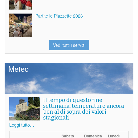
Partite le Piazzette 2026
Vedi tutti i servizi
Meteo
Il tempo di questo fine
settimana. temperature ancora
ben al di sopra dei valori
stagionali
Leggi tutto…
Sabato
Domenica
Lunedì