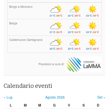
Borgo a Mozzano
21°C
|
36°C
22°C
|
36°C
22°C
|
35°C
Barga
21°C
|
34°C
22°C
|
34°C
22°C
|
32°C
Castelnuovo Garfagnana
22°C
|
35°C
22°C
|
34°C
22°C
|
32°C
Previsioni a cura di:
Calendario eventi
« Lug
Agosto 2026
Set »
L
M
M
G
V
S
D