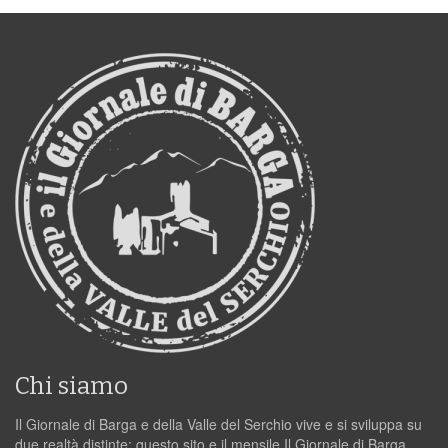
Chi siamo
Il Giornale di Barga e della Valle del Serchio vive e si sviluppa su
due realtà distinte: questo sito e il mensile Il Giornale di Barga.