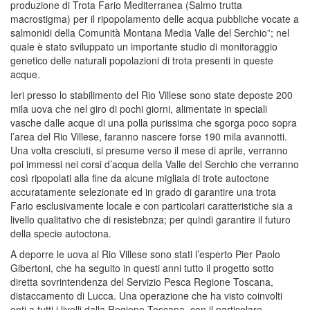
produzione di Trota Fario Mediterranea (Salmo trutta
macrostigma) per il ripopolamento delle acqua pubbliche vocate a
salmonidi della Comunità Montana Media Valle del Serchio”; nel
quale è stato sviluppato un importante studio di monitoraggio
genetico delle naturali popolazioni di trota presenti in queste
acque.
Ieri presso lo stabilimento del Rio Villese sono state deposte 200
mila uova che nel giro di pochi giorni, alimentate in speciali
vasche dalle acque di una polla purissima che sgorga poco sopra
l’area del Rio Villese, faranno nascere forse 190 mila avannotti.
Una volta cresciuti, si presume verso il mese di aprile, verranno
poi immessi nei corsi d’acqua della Valle del Serchio che verranno
così ripopolati alla fine da alcune migliaia di trote autoctone
accuratamente selezionate ed in grado di garantire una trota
Fario esclusivamente locale e con particolari caratteristiche sia a
livello qualitativo che di resistebnza; per quindi garantire il futuro
della specie autoctona.
A deporre le uova al Rio Villese sono stati l’esperto Pier Paolo
Gibertoni, che ha seguito in questi anni tutto il progetto sotto
diretta sovrintendenza del Servizio Pesca Regione Toscana,
distaccamento di Lucca. Una operazione che ha visto coinvolti
enti a tutti i livelli dalla Regione Toscana, con il particolare