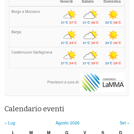
Venerdì
Sabato
Domenica
Borgo a Mozzano
21°C
|
37°C
21°C
|
38°C
23°C
|
38°C
Barga
21°C
|
34°C
21°C
|
35°C
23°C
|
35°C
Castelnuovo Garfagnana
21°C
|
34°C
21°C
|
35°C
23°C
|
35°C
Previsioni a cura di:
Calendario eventi
« Lug
Agosto 2026
Set »
L
M
M
G
V
S
D