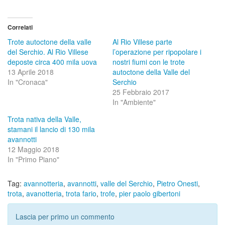
Correlati
Trote autoctone della valle
Al Rio Villese parte
del Serchio. Al Rio Villese
l’operazione per ripopolare i
deposte circa 400 mila uova
nostri fiumi con le trote
13 Aprile 2018
autoctone della Valle del
In "Cronaca"
Serchio
25 Febbraio 2017
In "Ambiente"
Trota nativa della Valle,
stamani il lancio di 130 mila
avannotti
12 Maggio 2018
In "Primo Piano"
Tag:
avannotteria
,
avannotti
,
valle del Serchio
,
Pietro Onesti
,
trota
,
avanotteria
,
trota fario
,
trofe
,
pier paolo gibertoni
Lascia per primo un commento