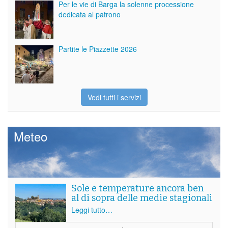
Per le vie di Barga la solenne processione
dedicata al patrono
Partite le Piazzette 2026
Vedi tutti i servizi
Meteo
Sole e temperature ancora ben
al di sopra delle medie stagionali
Leggi tutto…