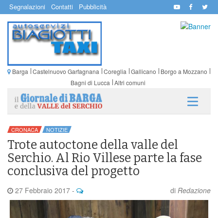
Segnalazioni
Contatti
Pubblicità
Barga
Castelnuovo Garfagnana
Coreglia
Gallicano
Borgo a Mozzano
Bagni di Lucca
Altri comuni
CRONACA
NOTIZIE
Trote autoctone della valle del
Serchio. Al Rio Villese parte la fase
conclusiva del progetto
27 Febbraio 2017
-
di
Redazione