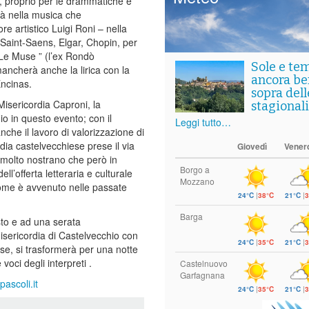
, proprio per le drammatiche e
erà nella musica che
e artistico Luigi Roni – nella
Saint-Saens, Elgar, Chopin, per
” Le Muse ” (l’ex Rondò
Sole e te
ancherà anche la lirica con la
ancora ben
Encinas.
sopra del
Misericordia Caproni, la
stagionali
io in questo evento; con il
Leggi tutto…
che il lavoro di valorizzazione di
dia castelvecchiese prese il via
Giovedì
Vener
 molto nostrano che però in
Borgo a
ll’offerta letteraria e culturale
Mozzano
 come è avvenuto nelle passate
24°C
|
38°C
21°C
|
3
Barga
to e ad una serata
sericordia di Castelvecchio con
24°C
|
35°C
21°C
|
3
sse, si trasformerà per una notte
voci degli interpreti .
Castelnuovo
Garfagnana
ascoli.it
24°C
|
35°C
21°C
|
3