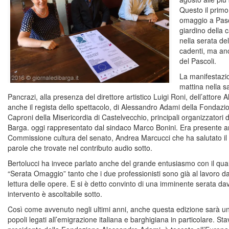
Questo il primo
omaggio a Pasco
giardino della 
nella serata del
cadenti, ma anc
del Pascoli.
La manifestazi
mattina nella s
Pancrazi, alla presenza del direttore artistico Luigi Roni, dell’attore
anche il regista dello spettacolo, di Alessandro Adami della Fondaz
Caproni della Misericordia di Castelvecchio, principali organizzatori
Barga. oggi rappresentato dal sindaco Marco Bonini. Era presente an
Commissione cultura del senato, Andrea Marcucci che ha salutato i
parole che trovate nel contributo audio sotto.
Bertolucci ha invece parlato anche del grande entusiasmo con il qual
“Serata Omaggio” tanto che i due professionisti sono già al lavoro d
lettura delle opere. E si è detto convinto di una imminente serata da
intervento è ascoltabile sotto.
Così come avvenuto negli ultimi anni, anche questa edizione sarà un
popoli legati all’emigrazione italiana e barghigiana in particolare. Sta