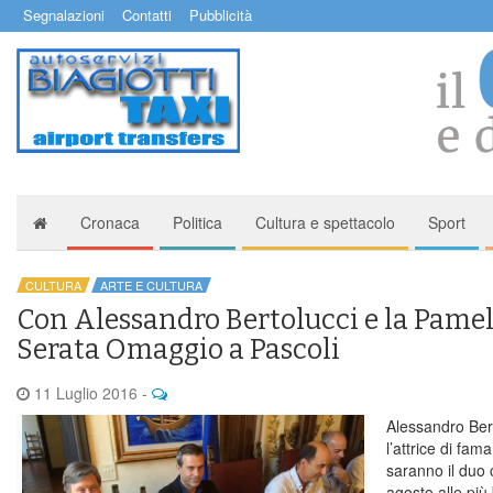
Segnalazioni
Contatti
Pubblicità
Cronaca
Politica
Cultura e spettacolo
Sport
CULTURA
ARTE E CULTURA
Con Alessandro Bertolucci e la Pamela
Serata Omaggio a Pascoli
11 Luglio 2016
-
Alessandro Bert
l’attrice di fam
saranno il duo 
agosto alle più