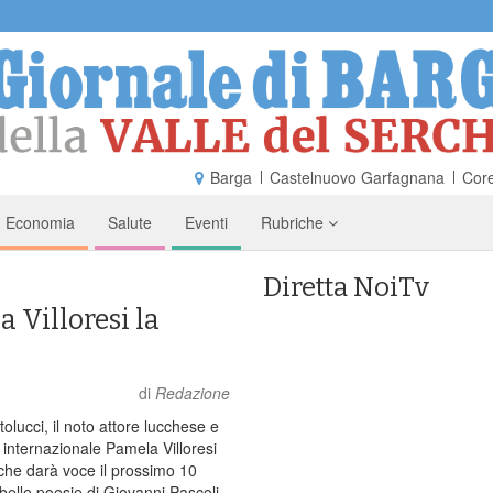
Barga
Castelnuovo Garfagnana
Core
Economia
Salute
Eventi
Rubriche
Diretta NoiTv
 Villoresi la
di
Redazione
olucci, il noto attore lucchese e
a internazionale Pamela Villoresi
che darà voce il prossimo 10
 belle poesie di Giovanni Pascoli.