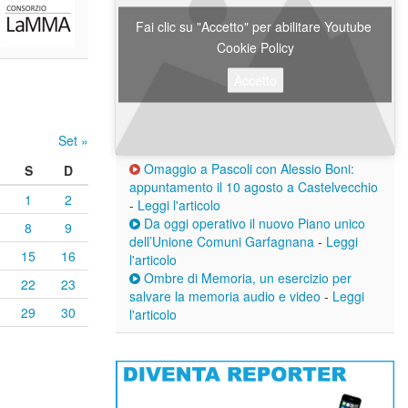
Fai clic su "Accetto" per abilitare Youtube
Cookie Policy
Accetto
Set »
Omaggio a Pascoli con Alessio Boni:
S
D
appuntamento il 10 agosto a Castelvecchio
1
2
-
Leggi l'articolo
Da oggi operativo il nuovo Piano unico
8
9
dell’Unione Comuni Garfagnana
-
Leggi
15
16
l'articolo
Ombre di Memoria, un esercizio per
22
23
salvare la memoria audio e video
-
Leggi
29
30
l'articolo