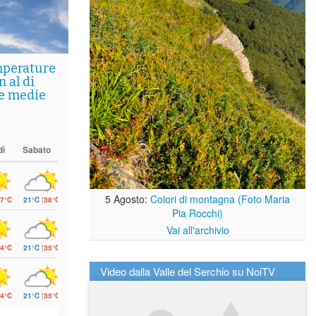
mperature
 al di
le medie
dì
Sabato
5 Agosto:
Colori di montagna (Foto Maria
7°C
21°C
|
38°C
Pia Rocchi)
Vai all'archivio
4°C
21°C
|
35°C
Video dalla Valle del Serchio su NoiTV
4°C
21°C
|
35°C