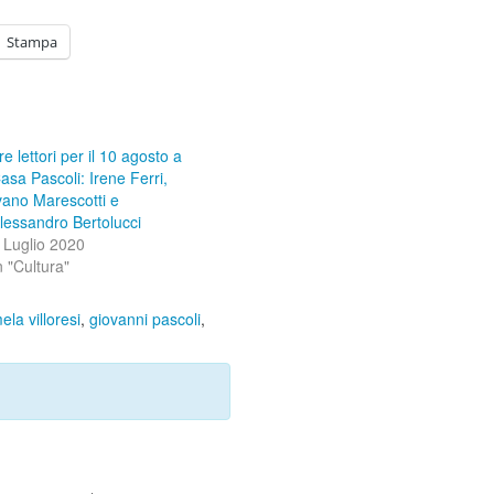
Stampa
re lettori per il 10 agosto a
asa Pascoli: Irene Ferri,
vano Marescotti e
lessandro Bertolucci
 Luglio 2020
n "Cultura"
la villoresi
,
giovanni pascoli
,