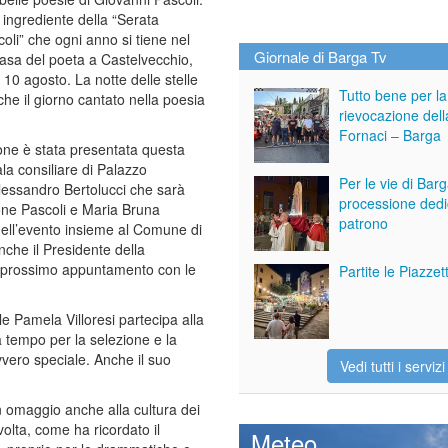
 ingrediente della “Serata
li” che ogni anno si tiene nel
Giornale di Barga Tv
casa del poeta a Castelvecchio,
 10 agosto. La notte delle stelle
Tutto bene per la
he il giorno cantato nella poesia
rievocazione dell
Fornaci – Barga
one è stata presentata questa
ala consiliare di Palazzo
Per le vie di Bar
 Alessandro Bertolucci che sarà
processione dedi
ione Pascoli e Maria Bruna
patrono
 dell’evento insieme al Comune di
che il Presidente della
l prossimo appuntamento con le
Partite le Piazze
e Pamela Villoresi partecipa alla
a tempo per la selezione e la
vvero speciale. Anche il suo
Vedi tutti i servizi
 omaggio anche alla cultura dei
volta, come ha ricordato il
Meteo