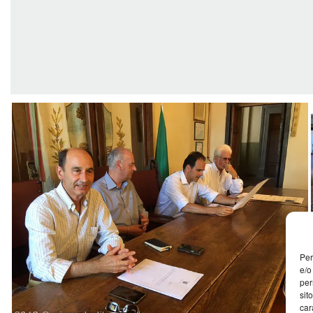
Per
e/o
per
sit
car