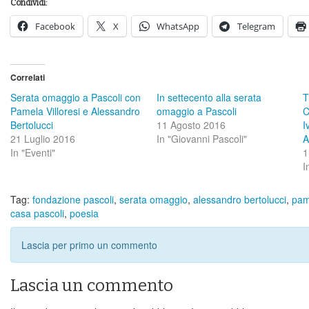
Condividi:
Facebook
X
WhatsApp
Telegram
Correlati
Serata omaggio a Pascoli con
In settecento alla serata
T
Pamela Villoresi e Alessandro
omaggio a Pascoli
C
Bertolucci
11 Agosto 2016
I
21 Luglio 2016
In "Giovanni Pascoli"
A
In "Eventi"
1
I
Tag:
fondazione pascoli
,
serata omaggio
,
alessandro bertolucci
,
pame
casa pascoli
,
poesia
Lascia per primo un commento
Lascia un commento