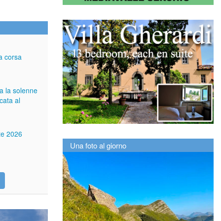
a corsa
ga la solenne
cata al
tte 2026
Una foto al giorno