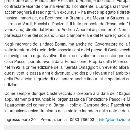
presidente della Fondazione Alessandro Adami, è toccato all’Europa
contrastate vicende che sta vivendo il continente. L’Europa si ritrov
accompagnerà il reading: “Un excursus – ha invece spiegato il direttor
musica immortale, da Beethoven a Brahms , da Mozart a Strauss, a 
finire con Verdi, Puccini e Donizetti. Il tutto proposto dall’Ensemble 
veneziano) dirette dal Maestro Andrea Albertini al pianoforte”. Non m
partecipazione del soprano Linda Campanella e del tenore Ignacio 
Negli interventi del sindaco Bonini, ma anche del Governatore della 
sottolineatura del ruolo delle associazioni e del paese di Castelvecch
coinvolgimento organizzativo di decine di volontari che sostengono an
casa Pascoli portato avanti dalla Fondazione. Proprio dalla Misericor
nel 1992 la prime edizione della “Serata Omaggio”; un evento allora
questi venti e passa anni è divenuto uno dei più rilevanti nell’ambito de
della Provincia; in grado di richiamare anche fino a mille spettatori
edizioni.
Come sempre dunque Castelvecchio si prepara alla data del 10agos
appuntamento irrinunciabile, organizzata da Fondazione Pascoli e Mi
il patrocinio del comune di Barga: il colle di Caprona dove Pascoli vi
in un palcoscenico illuminato dalle stelle e inondato dalle note e dalle 
Ingresso euro 20 – Prenotazioni al: 0583 766503 –
info@fondazionep