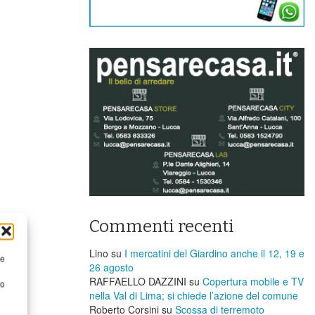
Commenti recenti
Lino
su
I mercatini del Giardino anche il 12, 19 e
re
26 agosto
RAFFAELLO DAZZINI
su
​Copertura mobile e TV
to
nella Val di Lima; si chiede l’azione del comune
Roberto Corsini
su
Scossa di terremoto