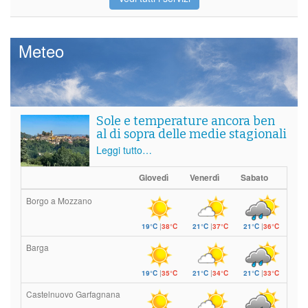
Meteo
Sole e temperature ancora ben
al di sopra delle medie stagionali
Leggi tutto…
Giovedì
Venerdì
Sabato
Borgo a Mozzano
19°C
|
38°C
21°C
|
37°C
21°C
|
36°C
Barga
19°C
|
35°C
21°C
|
34°C
21°C
|
33°C
Castelnuovo Garfagnana