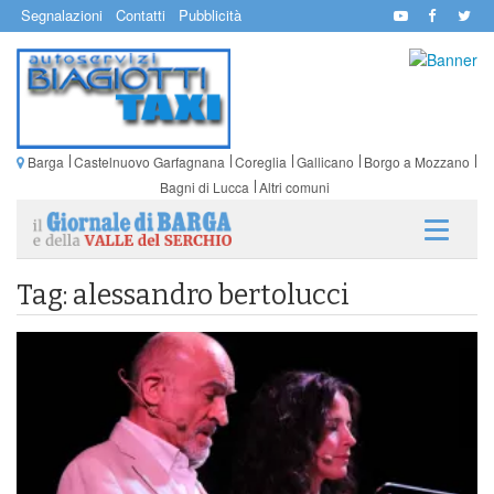
Segnalazioni
Contatti
Pubblicità
Barga
Castelnuovo Garfagnana
Coreglia
Gallicano
Borgo a Mozzano
Bagni di Lucca
Altri comuni
Tag: alessandro bertolucci