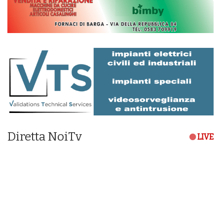
Diretta NoiTv
LIVE