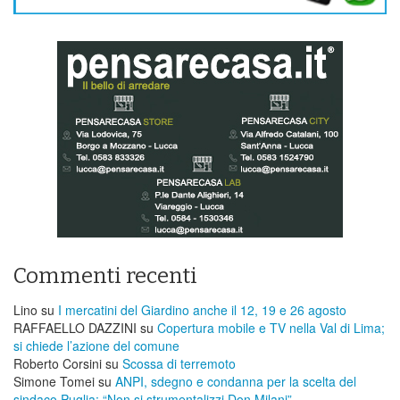
Commenti recenti
Lino
su
I mercatini del Giardino anche il 12, 19 e 26 agosto
RAFFAELLO DAZZINI
su
​Copertura mobile e TV nella Val di Lima;
si chiede l’azione del comune
Roberto Corsini
su
Scossa di terremoto
Simone Tomei
su
ANPI, sdegno e condanna per la scelta del
sindaco Puglia: “Non si strumentalizzi Don Milani”