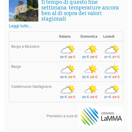
Il tempo di questo fine
settimana. temperature ancora
ben al di sopra dei valori
stagionali
Leggi tutto…
Sabato
Domenica
Lunedì
Borgo a Mozzano
23°C
|
36°C
22°C
|
36°C
21°C
|
37°C
Barga
23°C
|
33°C
22°C
|
33°C
21°C
|
34°C
Castelnuovo Garfagnana
23°C
|
33°C
22°C
|
33°C
21°C
|
34°C
Previsioni a cura di: