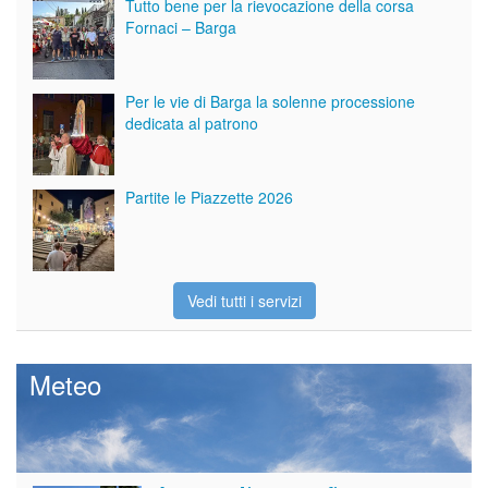
Tutto bene per la rievocazione della corsa
Fornaci – Barga
Per le vie di Barga la solenne processione
dedicata al patrono
Partite le Piazzette 2026
Vedi tutti i servizi
Meteo