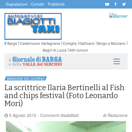
Segnalazioni
Contatti
Pubblicità
Barga
Castelnuovo Garfagnana
Coreglia
Gallicano
Borgo a Mozzano
Bagni di Lucca
Altri comuni
IMMAGINE DEL GIORNO
La scrittrice Ilaria Bertinelli al Fish
and chips festival (Foto Leonardo
Mori)
su
5 Agosto 2015
-
Commenti disabilitati
di
Redazione
La
scrittrice