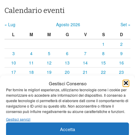
Calendario eventi
« Lug
Agosto 2026
Set »
L
M
M
G
V
S
D
1
2
3
4
5
6
7
8
9
10
11
12
13
14
15
16
17
18
19
20
21
22
23
24
25
26
27
28
29
30
Gestisci Consenso
Per fornire le migliori esperienze, utilizziamo tecnologie come i cookie per
31
memorizzare e/o accedere alle informazioni del dispositivo. Il consenso a
queste tecnologie ci permetterà di elaborare dati come il comportamento di
navigazione o ID unici su questo sito. Non acconsentire o ritirare il
consenso può influire negativamente su alcune caratteristiche e funzioni.
Gestisci servizi
Accetta