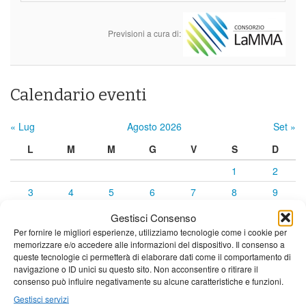
Previsioni a cura di:
Calendario eventi
« Lug
Agosto 2026
Set »
L
M
M
G
V
S
D
1
2
3
4
5
6
7
8
9
10
11
12
13
14
15
16
Gestisci Consenso
Per fornire le migliori esperienze, utilizziamo tecnologie come i cookie per
17
18
19
20
21
22
23
memorizzare e/o accedere alle informazioni del dispositivo. Il consenso a
24
25
26
27
28
29
30
queste tecnologie ci permetterà di elaborare dati come il comportamento di
navigazione o ID unici su questo sito. Non acconsentire o ritirare il
31
consenso può influire negativamente su alcune caratteristiche e funzioni.
Gestisci servizi