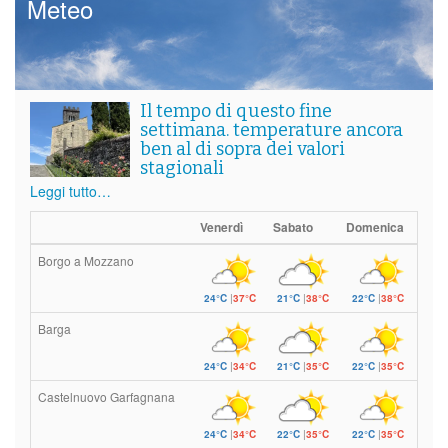
Meteo
Il tempo di questo fine
settimana. temperature ancora
ben al di sopra dei valori
stagionali
Leggi tutto…
Venerdì
Sabato
Domenica
Borgo a Mozzano
24°C
|
37°C
21°C
|
38°C
22°C
|
38°C
Barga
24°C
|
34°C
21°C
|
35°C
22°C
|
35°C
Castelnuovo Garfagnana
24°C
|
34°C
22°C
|
35°C
22°C
|
35°C