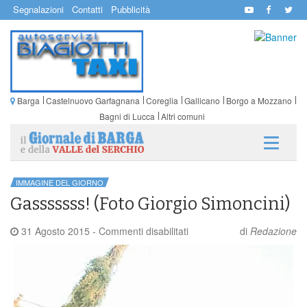
Segnalazioni
Contatti
Pubblicità
Barga
Castelnuovo Garfagnana
Coreglia
Gallicano
Borgo a Mozzano
Bagni di Lucca
Altri comuni
IMMAGINE DEL GIORNO
Gasssssss! (Foto Giorgio Simoncini)
su
31 Agosto 2015
-
Commenti disabilitati
di
Redazione
Gasssssss!
(Foto
Giorgio
Simoncini)