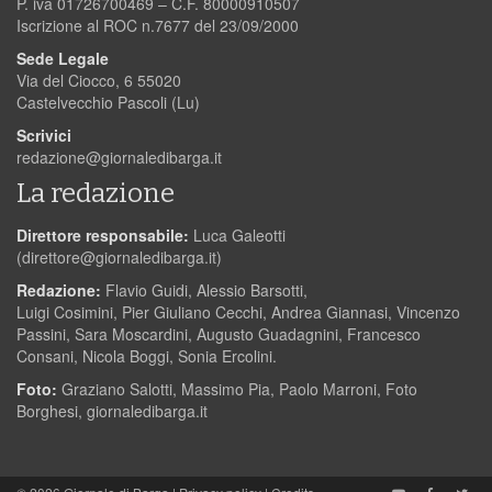
P. iva 01726700469 – C.F. 80000910507
Iscrizione al ROC n.7677 del 23/09/2000
Sede Legale
Via del Ciocco, 6 55020
Castelvecchio Pascoli (Lu)
Scrivici
redazione@giornaledibarga.it
La redazione
Direttore responsabile:
Luca Galeotti
(
direttore@giornaledibarga.it
)
Redazione:
Flavio Guidi, Alessio Barsotti,
Luigi Cosimini, Pier Giuliano Cecchi, Andrea Giannasi, Vincenzo
Passini, Sara Moscardini, Augusto Guadagnini, Francesco
Consani, Nicola Boggi, Sonia Ercolini.
Foto:
Graziano Salotti, Massimo Pia, Paolo Marroni, Foto
Borghesi, giornaledibarga.it