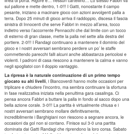
linea di porta. Rigore e… nessun cartellino… Lo stesso Fabbri va
sul pallone e mette dentro, 1-0!!! I Gatti, nonostante il campo
pesante, iniziano a macinare gioco con azioni avvolgenti palla a
terra. Dopo 25 minuti di gioco arriva il raddoppio, discesa il fascia
sinistra di Innocenti che serve Fabbri in mezzo all’area, tocco
indietro verso l’accorrente Pennacchi che dal limite con un tocco
di esterno di gran classe, mette la palla nel sette alla destra del
portiere. 2-0!!! I Randagi continuano a mantenere il dominio del
gioco e i nostri avversari sembrano perdere un po’ le staffe
commettendo parecchi falli alcuni anche abbastanza pericolosi e
violenti. I padroni di casa riescono a mantenere la calma e vanno
negli spogliatoi con il doppio vantaggio.
La ripresa è la naturale continuazione di un primo tempo
giocato su alti livelli
, i Biancoverdi hanno molte occasioni per
triplicare e chiudere l’incontro, ma sembra continuare la sfortuna
in fase realizzativa iniziata nella penultima gara casalinga. Ci
pensa ancora Fabbri a buttare la palla in fondo al sacco dopo una
bella azione corale. 3-0!!! La partita è virtualmente chiusa e i
nostri avversari sembrano mollare definitivamente,
incredibilmente i Barghigiani non riescono a segnare ancora, le
occasioni da gol non si contano. Finisce sul 3-0 una partita
dominata dai Gatti Randagi che riprendono la loro corsa. Sabato