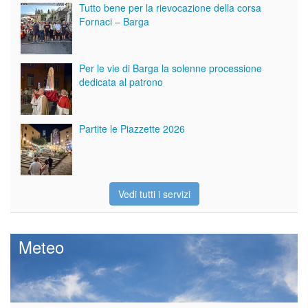
Tutto bene per la rievocazione della corsa
Fornaci – Barga
Per le vie di Barga la solenne processione
dedicata al patrono
Partite le Piazzette 2026
Vedi tutti i servizi
Meteo