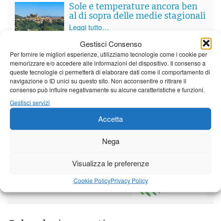
Sole e temperature ancora ben
al di sopra delle medie stagionali
Leggi tutto…
Gestisci Consenso
Giovedì
Venerdì
Sabato
Per fornire le migliori esperienze, utilizziamo tecnologie come i cookie per
memorizzare e/o accedere alle informazioni del dispositivo. Il consenso a
Borgo a Mozzano
queste tecnologie ci permetterà di elaborare dati come il comportamento di
navigazione o ID unici su questo sito. Non acconsentire o ritirare il
24°C
|
38°C
21°C
|
37°C
21°C
|
38°C
consenso può influire negativamente su alcune caratteristiche e funzioni.
Barga
Gestisci servizi
24°C
|
35°C
21°C
|
34°C
21°C
|
35°C
Accetta
Castelnuovo Garfagnana
Nega
24°C
|
35°C
21°C
|
34°C
21°C
|
35°C
Visualizza le preferenze
Previsioni a cura di:
Cookie Policy
Privacy Policy