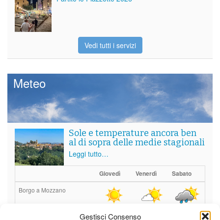
Vedi tutti i servizi
Meteo
Sole e temperature ancora ben
al di sopra delle medie stagionali
Leggi tutto…
Giovedì
Venerdì
Sabato
Borgo a Mozzano
19°C
|
38°C
21°C
|
37°C
21°C
|
36°C
Gestisci Consenso