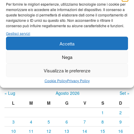
Barga
Per fornire le migliori esperienze, utilizziamo tecnologie come i cookie per
memorizzare e/o accedere alle informazioni del dispositivo. Il consenso a
19°C
|
35°C
21°C
|
34°C
21°C
|
33°C
queste tecnologie ci permetterà di elaborare dati come il comportamento di
navigazione o ID unici su questo sito. Non acconsentire o ritirare il
Castelnuovo Garfagnana
consenso può influire negativamente su alcune caratteristiche e funzioni.
Gestisci servizi
20°C
|
35°C
21°C
|
34°C
22°C
|
33°C
Accetta
Previsioni a cura di:
Nega
Visualizza le preferenze
Calendario eventi
Cookie Policy
Privacy Policy
« Lug
Agosto 2026
Set »
L
M
M
G
V
S
D
1
2
3
4
5
6
7
8
9
10
11
12
13
14
15
16