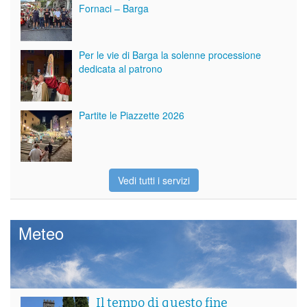
Fornaci – Barga
Per le vie di Barga la solenne processione
dedicata al patrono
Partite le Piazzette 2026
Vedi tutti i servizi
Meteo
Il tempo di questo fine