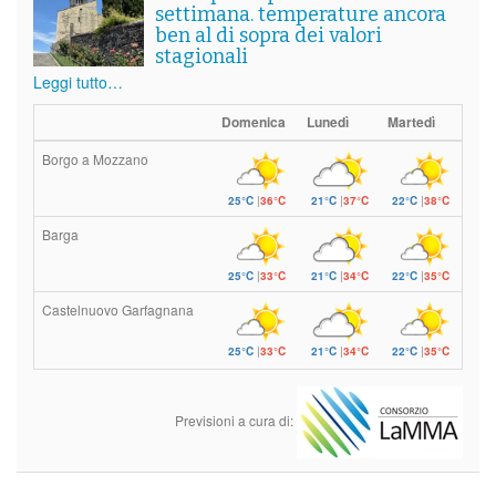
settimana. temperature ancora
ben al di sopra dei valori
stagionali
Leggi tutto…
Domenica
Lunedì
Martedì
Borgo a Mozzano
25°C
|
36°C
21°C
|
37°C
22°C
|
38°C
Barga
25°C
|
33°C
21°C
|
34°C
22°C
|
35°C
Castelnuovo Garfagnana
25°C
|
33°C
21°C
|
34°C
22°C
|
35°C
Previsioni a cura di: