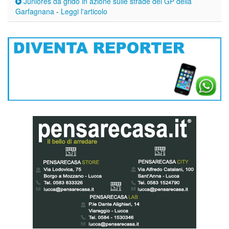
Juniores da grido in azione sulle strade del GP della
Garfagnana
-
Leggi l'articolo