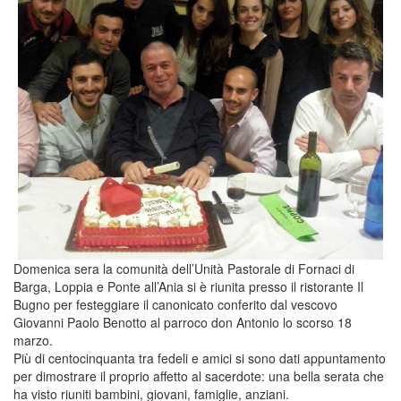
il
canonicato
di
don
Antonio
Domenica sera la comunità dell’Unità Pastorale di Fornaci di
Barga, Loppia e Ponte all’Ania si è riunita presso il ristorante Il
Bugno per festeggiare il canonicato conferito dal vescovo
Giovanni Paolo Benotto al parroco don Antonio lo scorso 18
marzo.
Più di centocinquanta tra fedeli e amici si sono dati appuntamento
per dimostrare il proprio affetto al sacerdote: una bella serata che
ha visto riuniti bambini, giovani, famiglie, anziani.