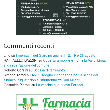
Commenti recenti
Lino
su
I mercatini del Giardino anche il 12, 19 e 26 agosto
RAFFAELLO DAZZINI
su
​Copertura mobile e TV nella Val di Lima;
si chiede l’azione del comune
Roberto Corsini
su
Scossa di terremoto
Simone Tomei
su
ANPI, sdegno e condanna per la scelta del
sindaco Puglia: “Non si strumentalizzi Don Milani”
Gesualdo Pieroni
su
La vecchia e la nuova Fornaci