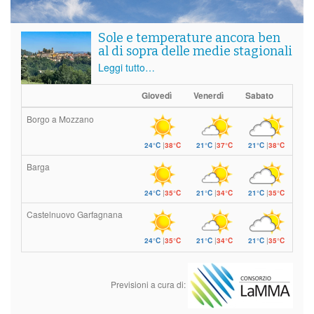
Sole e temperature ancora ben
al di sopra delle medie stagionali
Leggi tutto…
Giovedì
Venerdì
Sabato
Borgo a Mozzano
24°C
|
38°C
21°C
|
37°C
21°C
|
38°C
Barga
24°C
|
35°C
21°C
|
34°C
21°C
|
35°C
Castelnuovo Garfagnana
24°C
|
35°C
21°C
|
34°C
21°C
|
35°C
Previsioni a cura di: