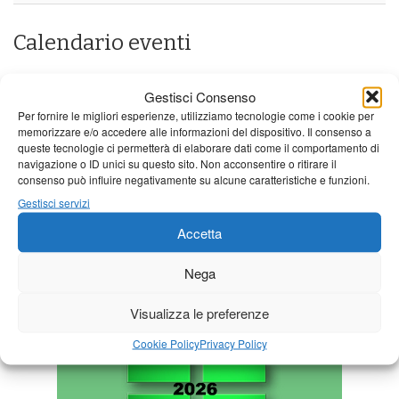
Calendario eventi
« Lug
Agosto 2026
Set »
Gestisci Consenso
L
M
M
G
V
S
D
Per fornire le migliori esperienze, utilizziamo tecnologie come i cookie per
memorizzare e/o accedere alle informazioni del dispositivo. Il consenso a
1
2
queste tecnologie ci permetterà di elaborare dati come il comportamento di
navigazione o ID unici su questo sito. Non acconsentire o ritirare il
3
4
5
6
7
8
9
consenso può influire negativamente su alcune caratteristiche e funzioni.
10
11
12
13
14
15
16
Gestisci servizi
17
18
19
20
21
22
23
Accetta
24
25
26
27
28
29
30
Nega
31
Visualizza le preferenze
Cookie Policy
Privacy Policy