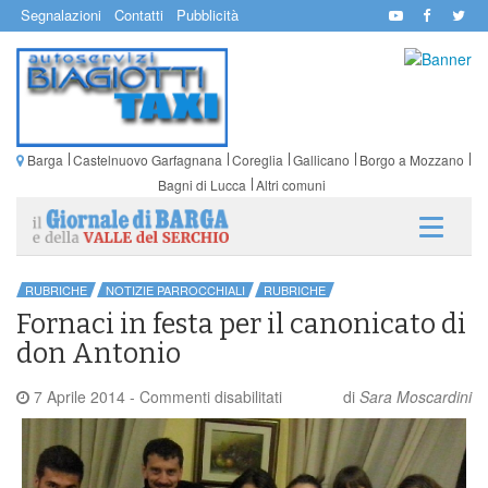
Segnalazioni
Contatti
Pubblicità
Barga
Castelnuovo Garfagnana
Coreglia
Gallicano
Borgo a Mozzano
Bagni di Lucca
Altri comuni
RUBRICHE
NOTIZIE PARROCCHIALI
RUBRICHE
Fornaci in festa per il canonicato di
don Antonio
su
7 Aprile 2014
-
Commenti disabilitati
di
Sara Moscardini
Fornaci
in
festa
per