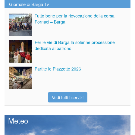
Giornale di Barga Tv
Tutto bene per la rievocazione della corsa
Fornaci – Barga
Per le vie di Barga la solenne processione
dedicata al patrono
Partite le Piazzette 2026
Vedi tutti i servizi
Meteo