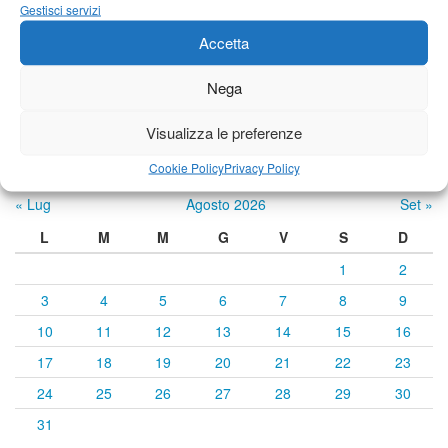
22°C
|
35°C
22°C
|
34°C
22°C
|
32°C
Gestisci servizi
Accetta
Previsioni a cura di:
Nega
Visualizza le preferenze
Calendario eventi
Cookie Policy
Privacy Policy
« Lug
Agosto 2026
Set »
L
M
M
G
V
S
D
1
2
3
4
5
6
7
8
9
10
11
12
13
14
15
16
17
18
19
20
21
22
23
24
25
26
27
28
29
30
31