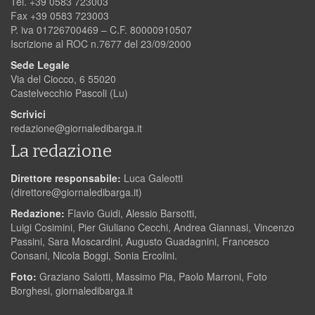
Tel. +39 0583 723003
Fax +39 0583 723003
P. iva 01726700469 – C.F. 80000910507
Iscrizione al ROC n.7677 del 23/09/2000
Sede Legale
Via del Ciocco, 6 55020
Castelvecchio Pascoli (Lu)
Scrivici
redazione@giornaledibarga.it
La redazione
Direttore responsabile:
Luca Galeotti
(
direttore@giornaledibarga.it
)
Redazione:
Flavio Guidi, Alessio Barsotti,
Luigi Cosimini, Pier Giuliano Cecchi, Andrea Giannasi, Vincenzo
Passini, Sara Moscardini, Augusto Guadagnini, Francesco
Consani, Nicola Boggi, Sonia Ercolini.
Foto:
Graziano Salotti, Massimo Pia, Paolo Marroni, Foto
Borghesi, giornaledibarga.it