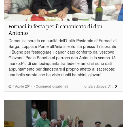
Fornaci in festa per il canonicato di don
Antonio
Domenica sera la comunità dell’Unità Pastorale di Fornaci di
Barga, Loppia e Ponte all’Ania si è riunita presso il ristorante
Il Bugno per festeggiare il canonicato conferito dal vescovo
Giovanni Paolo Benotto al parroco don Antonio lo scorso 18
marzo.Più di centocinquanta tra fedeli e amici si sono dati
appuntamento per dimostrare il proprio affetto al sacerdote:
una bella serata che ha visto riuniti bambini, giovani...
su
7 Aprile 2014
-
Commenti disabilitati
di
Sara Moscardini
Fornaci
in
festa
per
il
canonicato
di
don