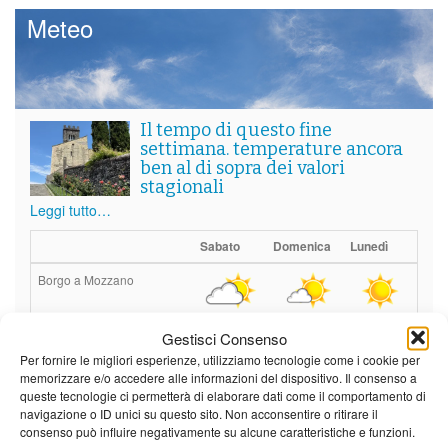
Meteo
Il tempo di questo fine
settimana. temperature ancora
ben al di sopra dei valori
stagionali
Leggi tutto…
Sabato
Domenica
Lunedì
Borgo a Mozzano
21°C
|
36°C
22°C
|
36°C
22°C
|
35°C
Gestisci Consenso
Barga
Per fornire le migliori esperienze, utilizziamo tecnologie come i cookie per
memorizzare e/o accedere alle informazioni del dispositivo. Il consenso a
21°C
|
34°C
22°C
|
34°C
22°C
|
32°C
queste tecnologie ci permetterà di elaborare dati come il comportamento di
navigazione o ID unici su questo sito. Non acconsentire o ritirare il
Castelnuovo Garfagnana
consenso può influire negativamente su alcune caratteristiche e funzioni.