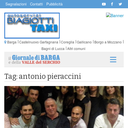
Segnalazioni
Contatti
Pubblicità
Barga
Castelnuovo Garfagnana
Coreglia
Gallicano
Borgo a Mozzano
Bagni di Lucca
Altri comuni
Tag: antonio pieraccini