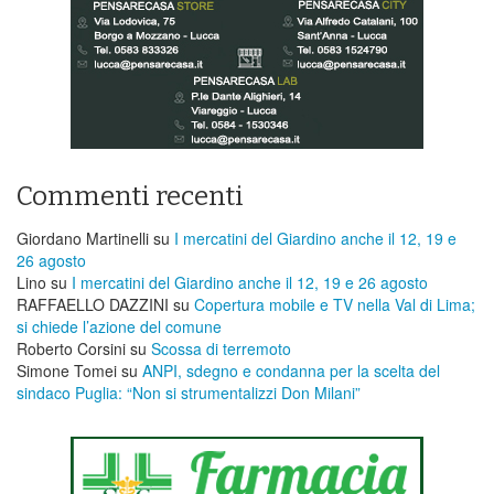
Commenti recenti
Giordano Martinelli
su
I mercatini del Giardino anche il 12, 19 e
26 agosto
Lino
su
I mercatini del Giardino anche il 12, 19 e 26 agosto
RAFFAELLO DAZZINI
su
​Copertura mobile e TV nella Val di Lima;
si chiede l’azione del comune
Roberto Corsini
su
Scossa di terremoto
Simone Tomei
su
ANPI, sdegno e condanna per la scelta del
sindaco Puglia: “Non si strumentalizzi Don Milani”