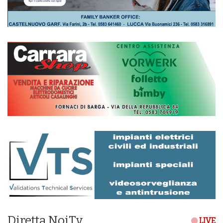
Diretta NoiTv
LIVE