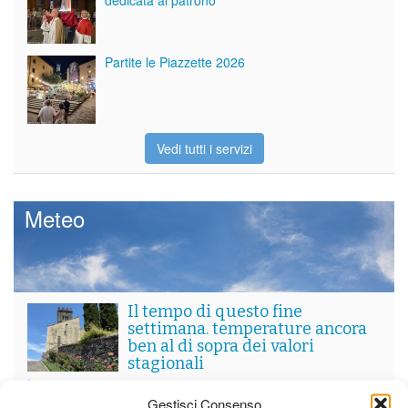
Partite le Piazzette 2026
Vedi tutti i servizi
Meteo
Il tempo di questo fine
settimana. temperature ancora
ben al di sopra dei valori
stagionali
Leggi tutto…
Gestisci Consenso