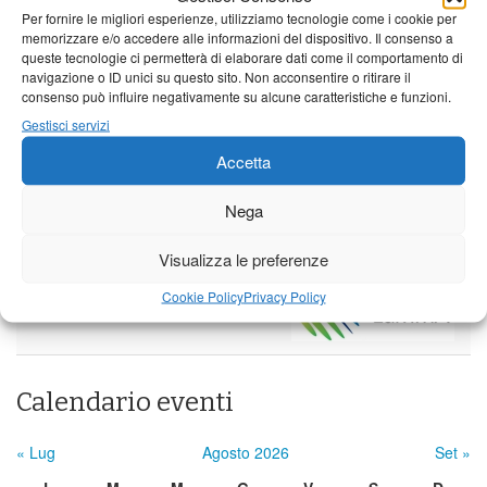
Venerdì
Sabato
Domenica
Per fornire le migliori esperienze, utilizziamo tecnologie come i cookie per
memorizzare e/o accedere alle informazioni del dispositivo. Il consenso a
Borgo a Mozzano
queste tecnologie ci permetterà di elaborare dati come il comportamento di
navigazione o ID unici su questo sito. Non acconsentire o ritirare il
24°C
|
37°C
21°C
|
36°C
22°C
|
36°C
consenso può influire negativamente su alcune caratteristiche e funzioni.
Barga
Gestisci servizi
Accetta
24°C
|
34°C
21°C
|
34°C
22°C
|
34°C
Castelnuovo Garfagnana
Nega
24°C
|
34°C
22°C
|
35°C
22°C
|
34°C
Visualizza le preferenze
Cookie Policy
Privacy Policy
Previsioni a cura di:
Calendario eventi
« Lug
Agosto 2026
Set »