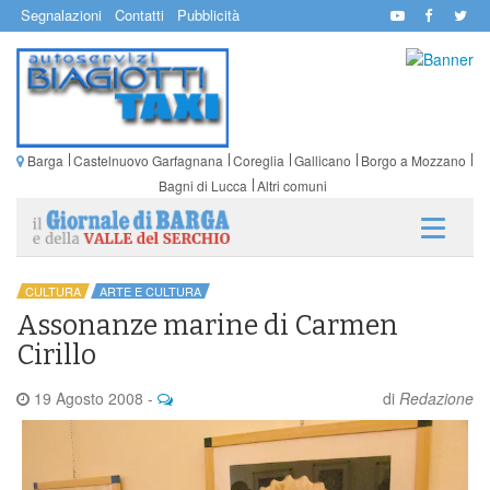
Segnalazioni
Contatti
Pubblicità
Barga
Castelnuovo Garfagnana
Coreglia
Gallicano
Borgo a Mozzano
Bagni di Lucca
Altri comuni
CULTURA
ARTE E CULTURA
Assonanze marine di Carmen
Cirillo
19 Agosto 2008
-
di
Redazione