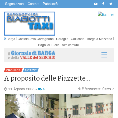
Segnalazioni
Contatti
Pubblicità
Barga
Castelnuovo Garfagnana
Coreglia
Gallicano
Borgo a Mozzano
Bagni di Lucca
Altri comuni
CRONACA
NOTIZIE
A proposito delle Piazzette…
11 Agosto 2008
-
4
di
Il fantasista Gatto 7