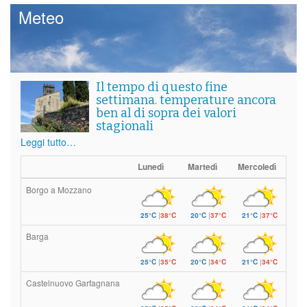
Meteo
Il tempo di questo fine
settimana. temperature ancora
ben al di sopra dei valori
stagionali
Leggi tutto…
Lunedì
Martedì
Mercoledì
Borgo a Mozzano
25°C
|
38°C
20°C
|
37°C
21°C
|
37°C
Barga
25°C
|
35°C
20°C
|
34°C
21°C
|
34°C
Castelnuovo Garfagnana