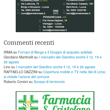
Commenti recenti
IRMA
su
Fornaci di Barga e il Gruppo di acquisto solidale
Giordano Martinelli
su
I mercatini del Giardino anche il 12, 19 e
26 agosto
Lino
su
I mercatini del Giardino anche il 12, 19 e 26 agosto
RAFFAELLO DAZZINI
su
​Copertura mobile e TV nella Val di Lima;
si chiede l’azione del comune
Roberto Corsini
su
Scossa di terremoto