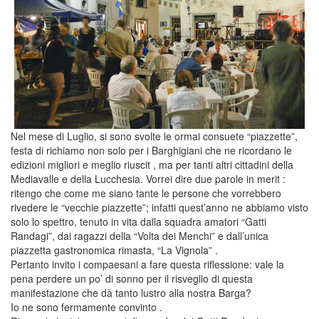
Nel mese di Luglio, si sono svolte le ormai consuete “piazzette”,
festa di richiamo non solo per i Barghigiani che ne ricordano le
edizioni migliori e meglio riuscit , ma per tanti altri cittadini della
Mediavalle e della Lucchesia. Vorrei dire due parole in merit :
ritengo che come me siano tante le persone che vorrebbero
rivedere le “vecchie piazzette”; infatti quest’anno ne abbiamo visto
solo lo spettro, tenuto in vita dalla squadra amatori “Gatti
Randagi”, dai ragazzi della “Volta dei Menchi” e dall’unica
piazzetta gastronomica rimasta, “La Vignola” .
Pertanto invito i compaesani a fare questa riflessione: vale la
pena perdere un po’ di sonno per il risveglio di questa
manifestazione che dà tanto lustro alla nostra Barga?
Io ne sono fermamente convinto .