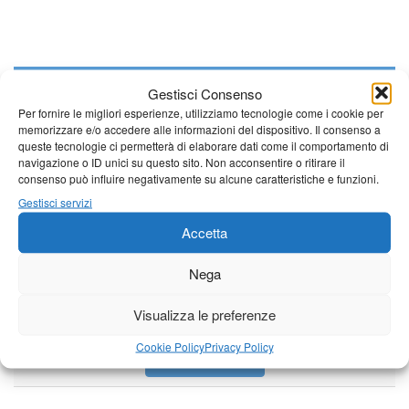
Giornale di Barga Tv
Gestisci Consenso
Per fornire le migliori esperienze, utilizziamo tecnologie come i cookie per
Tutto bene per la rievocazione della corsa
memorizzare e/o accedere alle informazioni del dispositivo. Il consenso a
Fornaci – Barga
queste tecnologie ci permetterà di elaborare dati come il comportamento di
navigazione o ID unici su questo sito. Non acconsentire o ritirare il
consenso può influire negativamente su alcune caratteristiche e funzioni.
Per le vie di Barga la solenne processione
Gestisci servizi
dedicata al patrono
Accetta
Nega
Partite le Piazzette 2026
Visualizza le preferenze
Cookie Policy
Privacy Policy
Vedi tutti i servizi