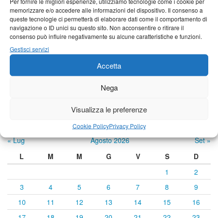
Per fornire le migliori esperienze, utilizziamo tecnologie come i cookie per
memorizzare e/o accedere alle informazioni del dispositivo. Il consenso a
24°C
|
34°C
21°C
|
35°C
22°C
|
35°C
queste tecnologie ci permetterà di elaborare dati come il comportamento di
Castelnuovo Garfagnana
navigazione o ID unici su questo sito. Non acconsentire o ritirare il
consenso può influire negativamente su alcune caratteristiche e funzioni.
24°C
|
34°C
22°C
|
35°C
22°C
|
35°C
Gestisci servizi
Accetta
Previsioni a cura di:
Nega
Visualizza le preferenze
Calendario eventi
Cookie Policy
Privacy Policy
« Lug
Agosto 2026
Set »
L
M
M
G
V
S
D
1
2
3
4
5
6
7
8
9
10
11
12
13
14
15
16
17
18
19
20
21
22
23