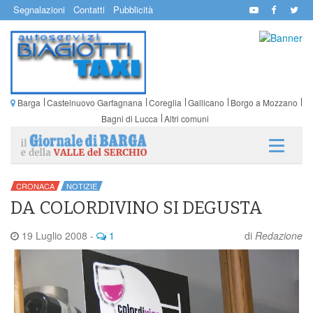
Segnalazioni
Contatti
Pubblicità
Barga
Castelnuovo Garfagnana
Coreglia
Gallicano
Borgo a Mozzano
Bagni di Lucca
Altri comuni
CRONACA
NOTIZIE
DA COLORDIVINO SI DEGUSTA
19 Luglio 2008
-
1
di
Redazione