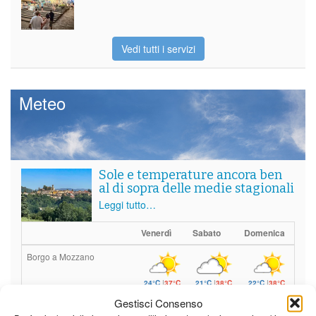
Vedi tutti i servizi
Meteo
Sole e temperature ancora ben
al di sopra delle medie stagionali
Leggi tutto…
Venerdì
Sabato
Domenica
Borgo a Mozzano
24°C
|
37°C
21°C
|
38°C
22°C
|
38°C
Gestisci Consenso
Barga