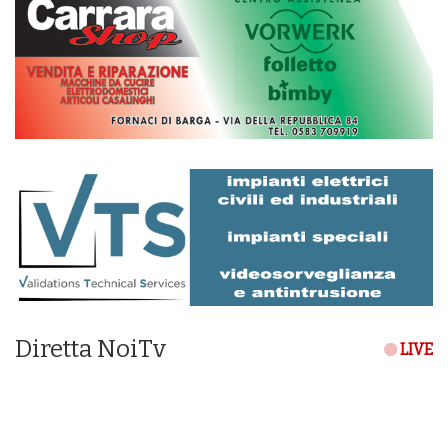
Diretta NoiTv
LIVE