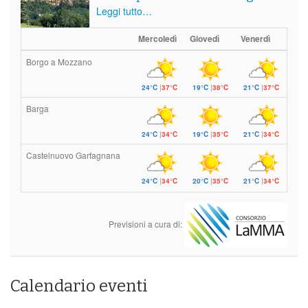
Leggi tutto…
Mercoledì
Giovedì
Venerdì
Borgo a Mozzano
24°C
|
37°C
19°C
|
38°C
21°C
|
37°C
Barga
24°C
|
34°C
19°C
|
35°C
21°C
|
34°C
Castelnuovo Garfagnana
24°C
|
34°C
20°C
|
35°C
21°C
|
34°C
Previsioni a cura di:
Calendario eventi