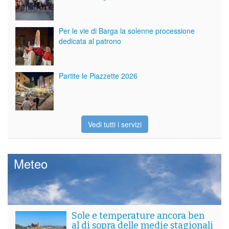
Per le vie di Barga la solenne processione
dedicata al patrono
Partite le Piazzette 2026
Vedi tutti i servizi
Meteo
Sole e temperature ancora ben
al di sopra delle medie stagionali