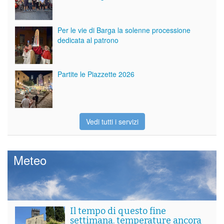
Per le vie di Barga la solenne processione
dedicata al patrono
Partite le Piazzette 2026
Vedi tutti i servizi
Meteo
Il tempo di questo fine
settimana. temperature ancora