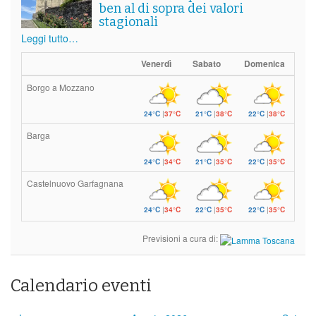
ben al di sopra dei valori
stagionali
Leggi tutto…
Venerdì
Sabato
Domenica
Borgo a Mozzano
24°C
|
37°C
21°C
|
38°C
22°C
|
38°C
Barga
24°C
|
34°C
21°C
|
35°C
22°C
|
35°C
Castelnuovo Garfagnana
24°C
|
34°C
22°C
|
35°C
22°C
|
35°C
Previsioni a cura di:
Calendario eventi