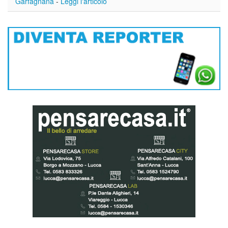
Garfagnana
-
Leggi l'articolo