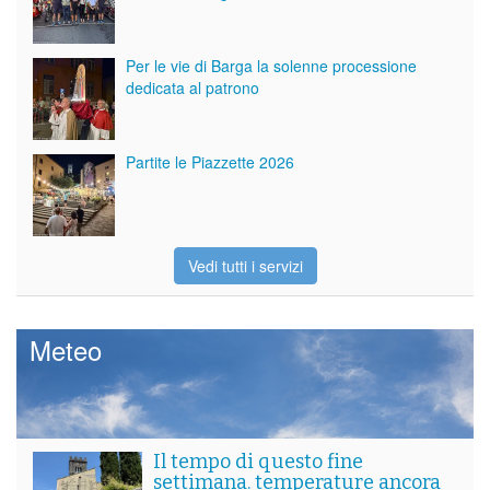
Per le vie di Barga la solenne processione
dedicata al patrono
Partite le Piazzette 2026
Vedi tutti i servizi
Meteo
Il tempo di questo fine
settimana. temperature ancora