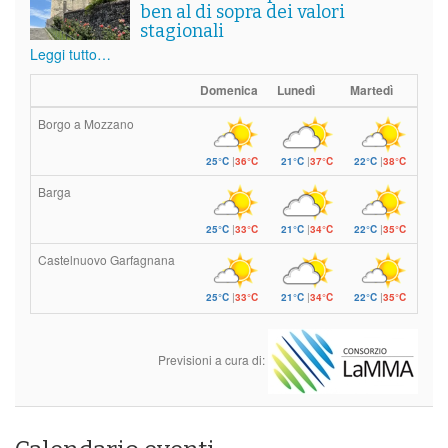
ben al di sopra dei valori
stagionali
Leggi tutto…
Domenica
Lunedì
Martedì
Borgo a Mozzano
25°C
|
36°C
21°C
|
37°C
22°C
|
38°C
Barga
25°C
|
33°C
21°C
|
34°C
22°C
|
35°C
Castelnuovo Garfagnana
25°C
|
33°C
21°C
|
34°C
22°C
|
35°C
Previsioni a cura di: