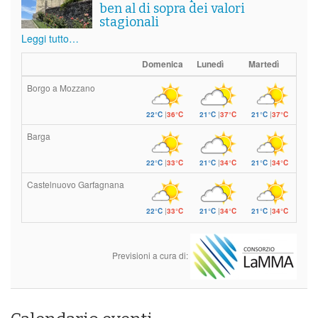
ben al di sopra dei valori
stagionali
Leggi tutto…
Domenica
Lunedì
Martedì
Borgo a Mozzano
22°C
|
36°C
21°C
|
37°C
21°C
|
37°C
Barga
22°C
|
33°C
21°C
|
34°C
21°C
|
34°C
Castelnuovo Garfagnana
22°C
|
33°C
21°C
|
34°C
21°C
|
34°C
Previsioni a cura di: