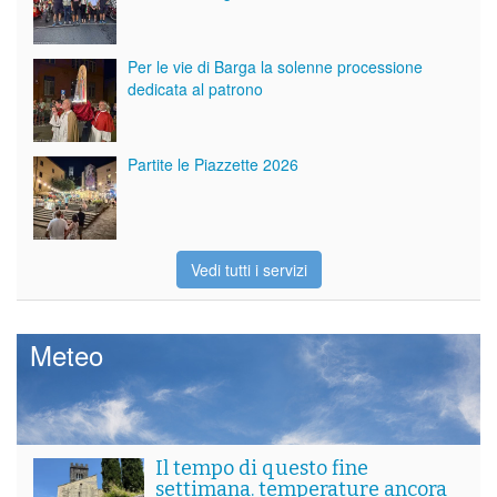
Per le vie di Barga la solenne processione
dedicata al patrono
Partite le Piazzette 2026
Vedi tutti i servizi
Meteo
Il tempo di questo fine
settimana. temperature ancora