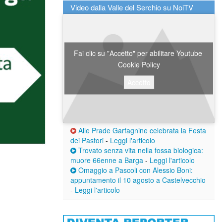
Video dalla Valle del Serchio su NoiTV
Fai clic su "Accetto" per abilitare Youtube
Cookie Policy
Accetto
Alle Prade Garfagnine celebrata la Festa
dei Pastori
-
Leggi l'articolo
Trovato senza vita nella fossa biologica:
muore 66enne a Barga
-
Leggi l'articolo
Omaggio a Pascoli con Alessio Boni:
appuntamento il 10 agosto a Castelvecchio
-
Leggi l'articolo