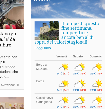
Il tempo di questo
fine settimana.
temperature
stano gli
ancora ben al di
: “E’ da
sopra dei valori stagionali
ubire
Leggi tutto…
Venerdì
Sabato
Domenica
ldamento non
 più
Borgo a
i al freddo.
Mozzano
studenti che
24°C
|
37°C
21°C
|
36°C
22°C
|
36°C
ve è...
Barga
i
Redazione
24°C
|
34°C
21°C
|
34°C
22°C
|
34°C
Castelnuovo
Garfagnana
24°C
|
34°C
22°C
|
35°C
22°C
|
34°C