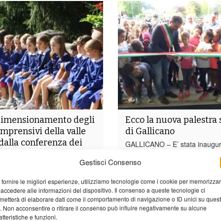
idimensionamento degli
Ecco la nuova palestra 
omprensivi della valle
di Gallicano
dalla conferenza dei
GALLICANO – E’ stata inaugur
scorso a Gallicano la nuova pa
Gestisci Consenso
scolastica realizzata dall’Ammi
SERCHIO – La conferenza
Comunale presso gli Impianti Sp
ndaci della Valle del Serchio
 fornire le migliori esperienze, utilizziamo tecnologie come i cookie per memorizza
stata una bella festa quella pe
ne ha stabilito nei giorni scorsi
 accedere alle informazioni del dispositivo. Il consenso a queste tecnologie ci
l’inaugurazione con la benediz
a per procedere al
metterà di elaborare dati come il comportamento di navigazione o ID unici su ques
Fiorenzo Toti e la presenza del
nto della rete scolastica...
o. Non acconsentire o ritirare il consenso può influire negativamente su alcune
atteristiche e funzioni.