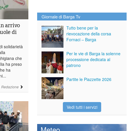
Giornale di Barga Tv
in arrivo
Tutto bene per la
cuole di
rievocazione della corsa
Fornaci – Barga
di solidarietà
lla
Per le vie di Barga la solenne
ghigiana che
processione dedicata al
alia ha preso
patrono
che ha
i...
Partite le Piazzette 2026
i
Redazione
Vedi tutti i servizi
Meteo