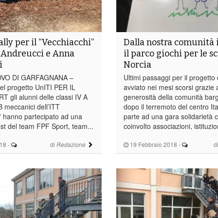
ally per il “Vecchiacchi”
Dalla nostra comunità 
 Andreucci e Anna
il parco giochi per le s
i
Norcia
VO DI GARFAGNANA –
Ultimi passaggi per il progetto 
del progetto UnITI PER IL
avviato nei mesi scorsi grazie a
li alunni delle classi IV A
generosità della comunità bar
 B meccanici dell’ITT
dopo il terremoto del centro It
” hanno partecipato ad una
parte ad una gara solidarietà 
est del team FPF Sport, team...
coinvolto associazioni, istituzion
18
-
di
19 Febbraio 2018
-
d
Redazione