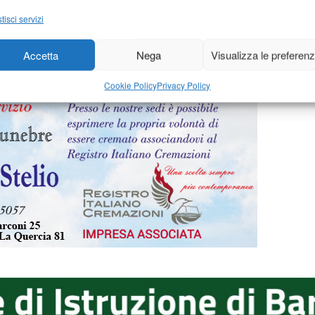
2017
-
di
2 Ottobre 2017
-
d
Redazione
tisci servizi
Accetta
Nega
Visualizza le preferen
12
…
19
Cookie Policy
Privacy Policy