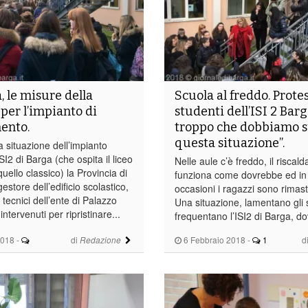
, le misure della
Scuola al freddo. Prote
 per l’impianto di
studenti dell’ISI 2 Barga
ento.
troppo che dobbiamo s
questa situazione”.
la situazione dell’impianto
SI2 di Barga (che ospita il liceo
Nelle aule c’è freddo, il risca
quello classico) la Provincia di
funziona come dovrebbe ed in
estore dell’edificio scolastico,
occasioni i ragazzi sono rimast
 tecnici dell’ente di Palazzo
Una situazione, lamentano gli 
ntervenuti per ripristinare...
frequentano l’ISI2 di Barga, do
2018
-
di
6 Febbraio 2018
-
1
d
Redazione