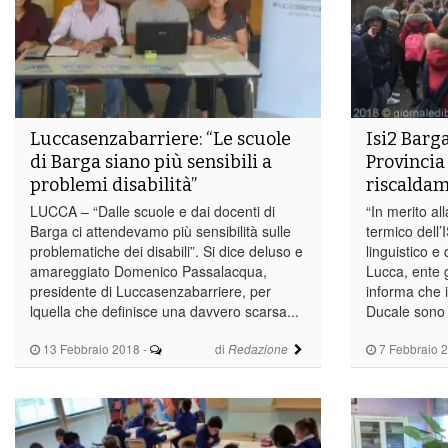
Luccasenzabarriere: “Le scuole
Isi2 Barga
di Barga siano più sensibili a
Provincia
problemi disabilità”
riscaldam
LUCCA – “Dalle scuole e dai docenti di
“In merito al
Barga ci attendevamo più sensibilità sulle
termico dell’I
problematiche dei disabili”. Si dice deluso e
linguistico e 
amareggiato Domenico Passalacqua,
Lucca, ente g
presidente di Luccasenzabarriere, per
informa che i
lquella che definisce una davvero scarsa...
Ducale sono i
13 Febbraio 2018
-
di
7 Febbraio 
Redazione