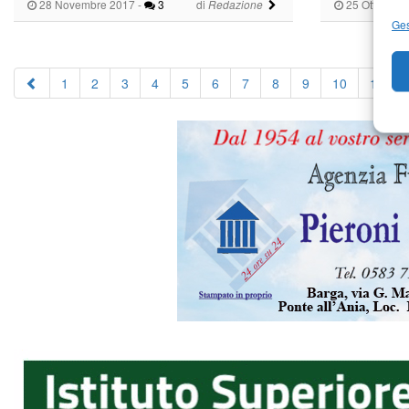
28 Novembre 2017
-
3
di
25 Ottobre 
Redazione
Ges
1
2
3
4
5
6
7
8
9
10
11