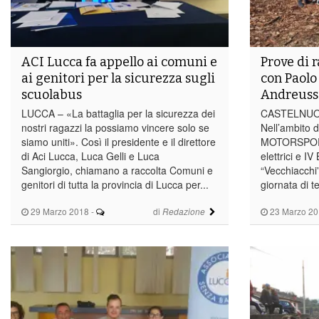
ACI Lucca fa appello ai comuni e
Prove di r
ai genitori per la sicurezza sugli
con Paolo
scuolabus
Andreuss
LUCCA – «La battaglia per la sicurezza dei
CASTELNUO
nostri ragazzi la possiamo vincere solo se
Nell’ambito 
siamo uniti». Così il presidente e il direttore
MOTORSPORT g
di Aci Lucca, Luca Gelli e Luca
elettrici e IV
Sangiorgio, chiamano a raccolta Comuni e
“Vecchiacchi
genitori di tutta la provincia di Lucca per...
giornata di t
29 Marzo 2018
-
di
23 Marzo 20
Redazione