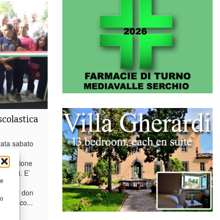
scolastica
ata sabato
lestra
nistrazione
ortivi. E’
re
r
ione di don
to
 sindaco...