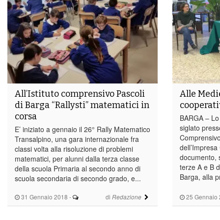
All’Istituto comprensivo Pascoli
Alle Medi
di Barga “Rallysti” matematici in
cooperati
corsa
BARGA – Lo 
siglato press
E’ iniziato a gennaio il 26° Rally Matematico
Comprensivo d
Transalpino, una gara internazionale fra
dell’Impresa 
classi volta alla risoluzione di problemi
documento, si
matematici, per alunni dalla terza classe
terze A e B 
della scuola Primaria al secondo anno di
Barga, alla p
scuola secondaria di secondo grado, e...
31 Gennaio 2018
-
di
25 Gennaio 
Redazione