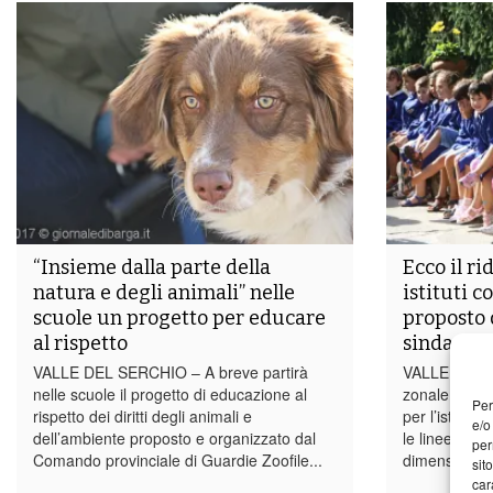
“Insieme dalla parte della
Ecco il r
natura e degli animali” nelle
istituti c
scuole un progetto per educare
proposto 
al rispetto
sindaci
VALLE DEL SERCHIO – A breve partirà
VALLE DEL 
nelle scuole il progetto di educazione al
zonale dei si
Per
rispetto dei diritti degli animali e
per l’istruzio
e/o
dell’ambiente proposto e organizzato dal
le linee guid
per
Comando provinciale di Guardie Zoofile...
dimensioname
sit
car