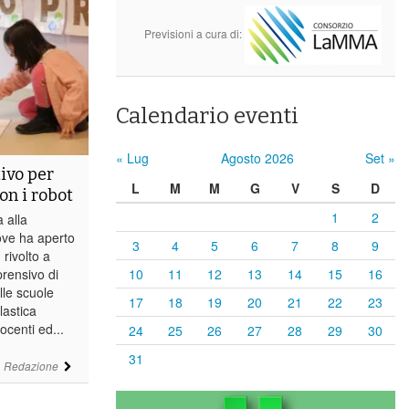
Previsioni a cura di:
Calendario eventi
« Lug
Agosto 2026
Set »
tivo per
L
M
M
G
V
S
D
on i robot
1
2
 alla
ove ha aperto
3
4
5
6
7
8
9
 rivolto a
prensivo di
10
11
12
13
14
15
16
lle scuole
17
18
19
20
21
22
23
lastica
ocenti ed...
24
25
26
27
28
29
30
31
i
Redazione