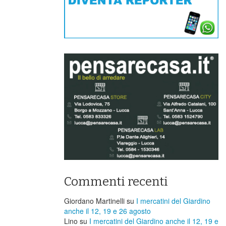
Commenti recenti
Giordano Martinelli
su
I mercatini del Giardino
anche il 12, 19 e 26 agosto
Lino
su
I mercatini del Giardino anche il 12, 19 e