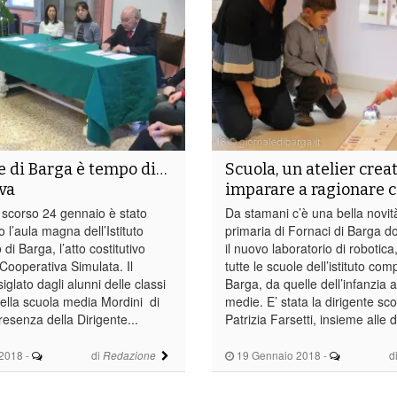
e di Barga è tempo di…
Scuola, un atelier crea
va
imparare a ragionare c
scorso 24 gennaio è stato
Da stamani c’è una bella novità
o l’aula magna dell’Istituto
primaria di Fornaci di Barga d
i Barga, l’atto costitutivo
il nuovo laboratorio di robotica,
Cooperativa Simulata. Il
tutte le scuole dell’istituto com
glato dagli alunni delle classi
Barga, da quelle dell’infanzia a
della scuola media Mordini di
medie. E’ stata la dirigente sco
resenza della Dirigente...
Patrizia Farsetti, insieme alle d
2018
-
di
19 Gennaio 2018
-
d
Redazione