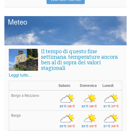
Meteo
Il tempo di questo fine
settimana. temperature ancora
ben al di sopra dei valori
stagionali
Leggi tutto…
Sabato
Domenica
Lunedì
Borgo a Mozzano
23°C
|
36°C
22°C
|
36°C
21°C
|
37°C
Barga
23°C
|
33°C
22°C
|
33°C
21°C
|
34°C