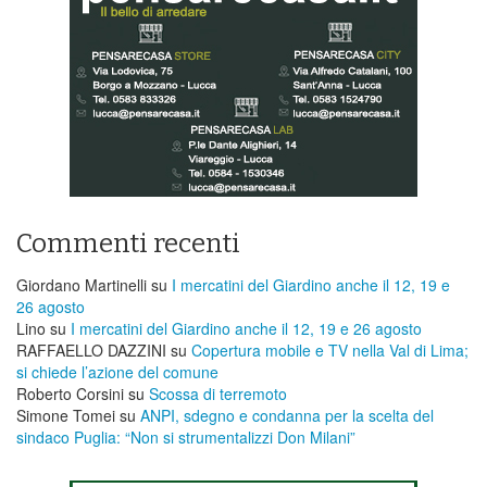
Commenti recenti
Giordano Martinelli
su
I mercatini del Giardino anche il 12, 19 e
26 agosto
Lino
su
I mercatini del Giardino anche il 12, 19 e 26 agosto
RAFFAELLO DAZZINI
su
​Copertura mobile e TV nella Val di Lima;
si chiede l’azione del comune
Roberto Corsini
su
Scossa di terremoto
Simone Tomei
su
ANPI, sdegno e condanna per la scelta del
sindaco Puglia: “Non si strumentalizzi Don Milani”