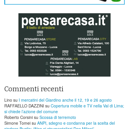
Commenti recenti
Lino
su
I mercatini del Giardino anche il 12, 19 e 26 agosto
RAFFAELLO DAZZINI
su
​Copertura mobile e TV nella Val di Lima;
si chiede l’azione del comune
Roberto Corsini
su
Scossa di terremoto
Simone Tomei
su
ANPI, sdegno e condanna per la scelta del
sindaco Puglia: “Non si strumentalizzi Don Milani”