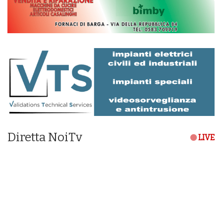
Diretta NoiTv
LIVE