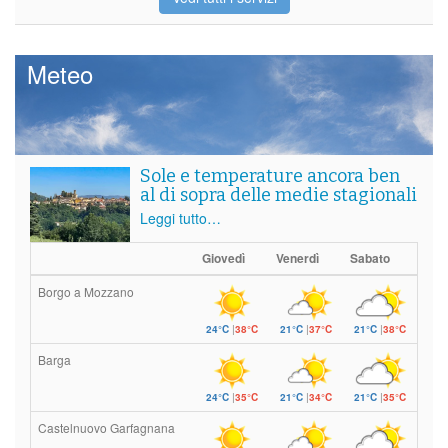
Meteo
Sole e temperature ancora ben
al di sopra delle medie stagionali
Leggi tutto…
Giovedì
Venerdì
Sabato
Borgo a Mozzano
24°C
|
38°C
21°C
|
37°C
21°C
|
38°C
Barga
24°C
|
35°C
21°C
|
34°C
21°C
|
35°C
Castelnuovo Garfagnana