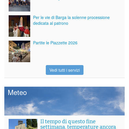
Per le vie di Barga la solenne processione
dedicata al patrono
Partite le Piazzette 2026
Vedi tutti i servizi
Meteo
Il tempo di questo fine
settimana. temperature ancora