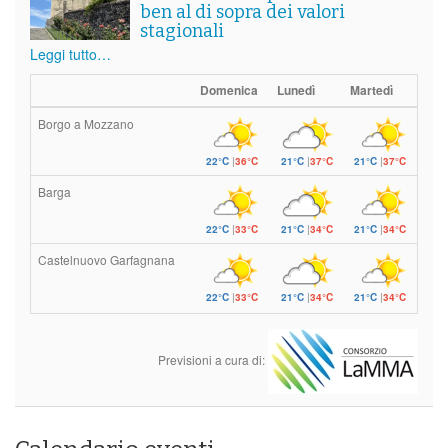
ben al di sopra dei valori
stagionali
Leggi tutto…
Domenica
Lunedì
Martedì
Borgo a Mozzano
22°C
|
36°C
21°C
|
37°C
21°C
|
37°C
Barga
22°C
|
33°C
21°C
|
34°C
21°C
|
34°C
Castelnuovo Garfagnana
22°C
|
33°C
21°C
|
34°C
21°C
|
34°C
Previsioni a cura di: