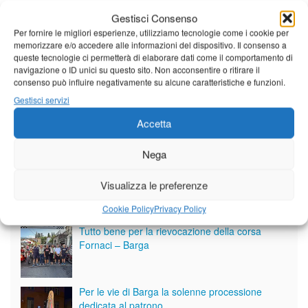
Gestisci Consenso
Per fornire le migliori esperienze, utilizziamo tecnologie come i cookie per
memorizzare e/o accedere alle informazioni del dispositivo. Il consenso a
queste tecnologie ci permetterà di elaborare dati come il comportamento di
navigazione o ID unici su questo sito. Non acconsentire o ritirare il
consenso può influire negativamente su alcune caratteristiche e funzioni.
Gestisci servizi
Accetta
Nega
Visualizza le preferenze
Giornale di Barga Tv
Cookie Policy
Privacy Policy
Tutto bene per la rievocazione della corsa
Fornaci – Barga
Per le vie di Barga la solenne processione
dedicata al patrono