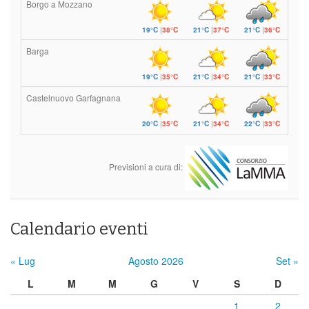
Borgo a Mozzano
19°C
|
38°C
21°C
|
37°C
21°C
|
36°C
Barga
19°C
|
35°C
21°C
|
34°C
21°C
|
33°C
Castelnuovo Garfagnana
20°C
|
35°C
21°C
|
34°C
22°C
|
33°C
Previsioni a cura di:
Calendario eventi
« Lug
Agosto 2026
Set »
L
M
M
G
V
S
D
1
2