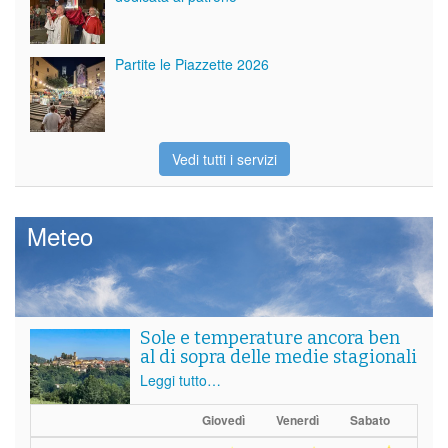
Partite le Piazzette 2026
Vedi tutti i servizi
Meteo
Sole e temperature ancora ben
al di sopra delle medie stagionali
Leggi tutto…
Giovedì
Venerdì
Sabato