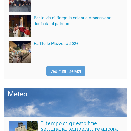
Per le vie di Barga la solenne processione
dedicata al patrono
Partite le Piazzette 2026
Vedi tutti i servizi
Meteo
Il tempo di questo fine
settimana. temperature ancora