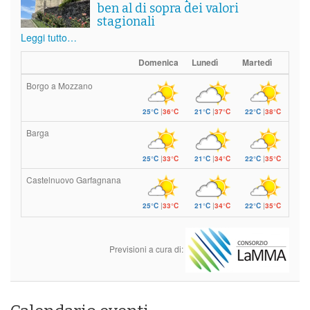
ben al di sopra dei valori
stagionali
Leggi tutto…
Domenica
Lunedì
Martedì
Borgo a Mozzano
25°C
|
36°C
21°C
|
37°C
22°C
|
38°C
Barga
25°C
|
33°C
21°C
|
34°C
22°C
|
35°C
Castelnuovo Garfagnana
25°C
|
33°C
21°C
|
34°C
22°C
|
35°C
Previsioni a cura di: