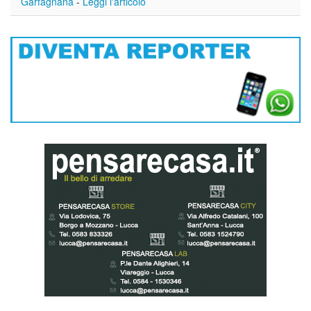
Garfagnana
-
Leggi l'articolo