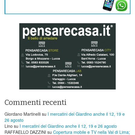
Commenti recenti
Giordano Martinelli
su
I mercatini del Giardino anche il 12, 19 e
26 agosto
Lino
su
I mercatini del Giardino anche il 12, 19 e 26 agosto
RAFFAELLO DAZZINI
su
​Copertura mobile e TV nella Val di Lima;