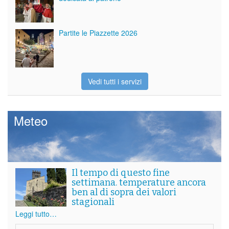
Partite le Piazzette 2026
Vedi tutti i servizi
Meteo
Il tempo di questo fine
settimana. temperature ancora
ben al di sopra dei valori
stagionali
Leggi tutto…