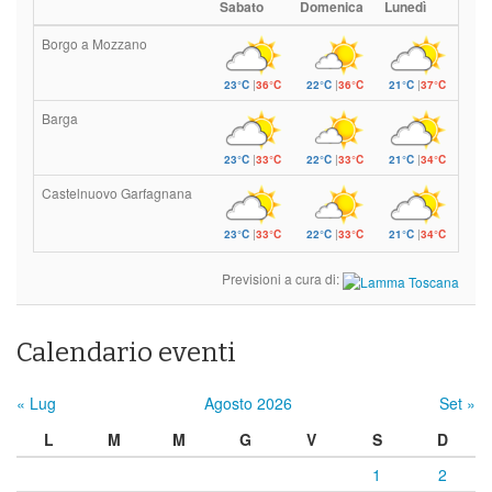
Sabato
Domenica
Lunedì
Borgo a Mozzano
23°C
|
36°C
22°C
|
36°C
21°C
|
37°C
Barga
23°C
|
33°C
22°C
|
33°C
21°C
|
34°C
Castelnuovo Garfagnana
23°C
|
33°C
22°C
|
33°C
21°C
|
34°C
Previsioni a cura di:
Calendario eventi
« Lug
Agosto 2026
Set »
L
M
M
G
V
S
D
1
2