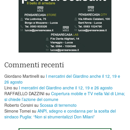
Commenti recenti
Giordano Martinelli
su
I mercatini del Giardino anche il 12, 19 e
26 agosto
Lino
su
I mercatini del Giardino anche il 12, 19 e 26 agosto
RAFFAELLO DAZZINI
su
​Copertura mobile e TV nella Val di Lima;
si chiede l’azione del comune
Roberto Corsini
su
Scossa di terremoto
Simone Tomei
su
ANPI, sdegno e condanna per la scelta del
sindaco Puglia: “Non si strumentalizzi Don Milani”