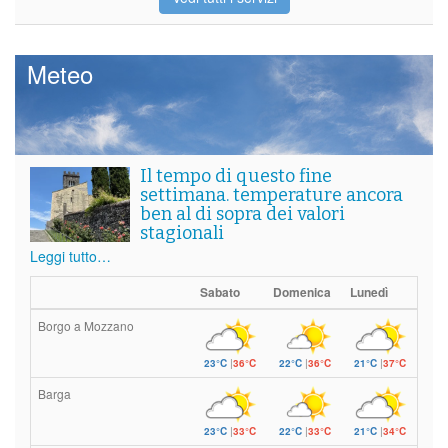
Meteo
Il tempo di questo fine
settimana. temperature ancora
ben al di sopra dei valori
stagionali
Leggi tutto…
Sabato
Domenica
Lunedì
Borgo a Mozzano
23°C
|
36°C
22°C
|
36°C
21°C
|
37°C
Barga
23°C
|
33°C
22°C
|
33°C
21°C
|
34°C